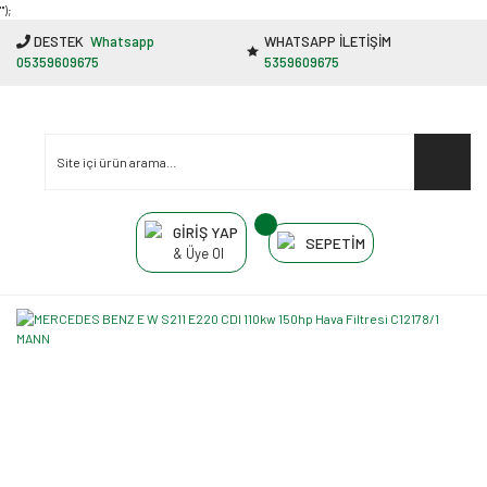
"');
DESTEK
Whatsapp
WHATSAPP İLETİŞİM
05359609675
5359609675
GİRİŞ YAP
SEPETİM
& Üye Ol