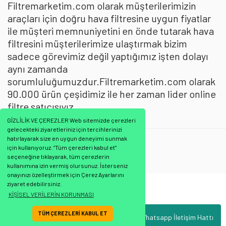
Filtremarketim.com olarak müşterilerimizin
araçları için doğru hava filtresine uygun fiyatlar
ile müşteri memnuniyetini en önde tutarak hava
filtresini müşterilerimize ulaştırmak bizim
sadece görevimiz değil yaptığımız işten dolayı
aynı zamanda
sorumluluğumuzdur.Filtremarketim.com olarak
90.000 ürün çeşidimiz ile her zaman lider online
filtre satıcısıyız.
GİZLİLİK VE ÇEREZLER Web sitemizde çerezleri
gelecekteki ziyaretleriniz için tercihlerinizi
Filtron
:
Hava Filtresi
hatırlayarak size en uygun deneyimi sunmak
için kullanıyoruz. “Tüm çerezleri kabul et”
Filtre
seçeneğine tıklayarak, tüm çerezlerin
kullanımına izin vermiş olursunuz. İsterseniz
onayınızı özelleştirmek için Çerez Ayarlarını
ziyaret edebilirsiniz.
Bu ürünün fiyat bilgisi, resim, ürün açıklamalarında ve diğer konularda
KİŞİSEL VERİLERİN KORUNMASI
yetersiz gördüğünüz noktaları öneri formunu kullanarak tarafımıza
Bu ürüne ilk yorumu siz yapın!
iletebilirsiniz.
TÜM ÇEREZLERİ KABUL ET
Whatsapp İletişim Hattı