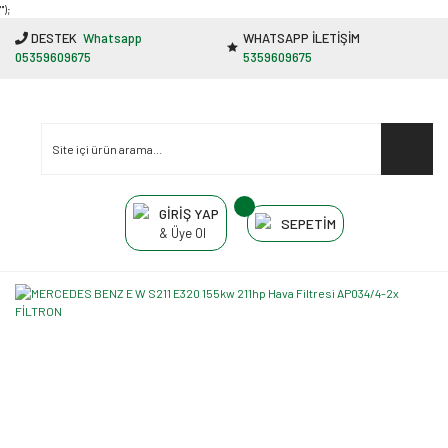
"');
DESTEK
Whatsapp
WHATSAPP İLETİŞİM
05359609675
5359609675
GİRİŞ YAP
SEPETİM
& Üye Ol