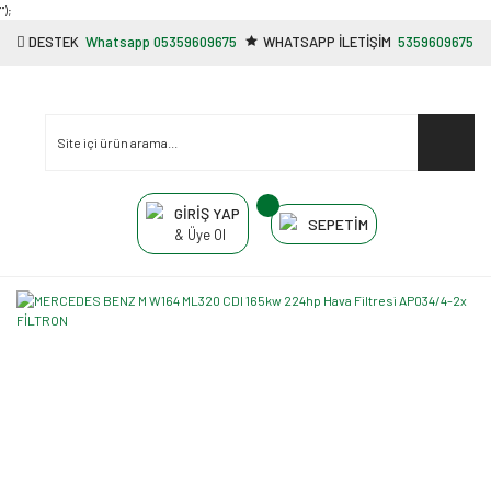
"');
DESTEK
Whatsapp 05359609675
WHATSAPP İLETİŞİM
5359609675
GİRİŞ YAP
SEPETİM
& Üye Ol