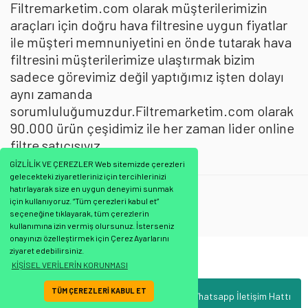
Filtremarketim.com olarak müşterilerimizin
araçları için doğru hava filtresine uygun fiyatlar
ile müşteri memnuniyetini en önde tutarak hava
filtresini müşterilerimize ulaştırmak bizim
sadece görevimiz değil yaptığımız işten dolayı
aynı zamanda
sorumluluğumuzdur.Filtremarketim.com olarak
90.000 ürün çeşidimiz ile her zaman lider online
filtre satıcısıyız.
GİZLİLİK VE ÇEREZLER Web sitemizde çerezleri
gelecekteki ziyaretleriniz için tercihlerinizi
Filtron
:
Hava Filtresi
hatırlayarak size en uygun deneyimi sunmak
için kullanıyoruz. “Tüm çerezleri kabul et”
Filtre
seçeneğine tıklayarak, tüm çerezlerin
kullanımına izin vermiş olursunuz. İsterseniz
onayınızı özelleştirmek için Çerez Ayarlarını
ziyaret edebilirsiniz.
Bu ürünün fiyat bilgisi, resim, ürün açıklamalarında ve diğer konularda
KİŞİSEL VERİLERİN KORUNMASI
yetersiz gördüğünüz noktaları öneri formunu kullanarak tarafımıza
Bu ürüne ilk yorumu siz yapın!
iletebilirsiniz.
TÜM ÇEREZLERİ KABUL ET
Whatsapp İletişim Hattı