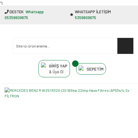
"');
DESTEK
Whatsapp
WHATSAPP İLETİŞİM
05359609675
5359609675
GİRİŞ YAP
SEPETİM
& Üye Ol