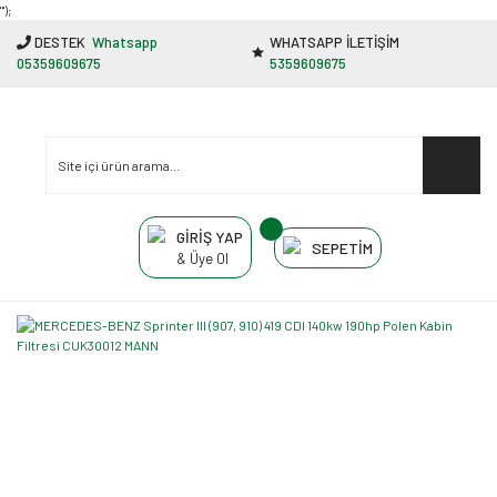
"');
DESTEK
Whatsapp
WHATSAPP İLETİŞİM
05359609675
5359609675
GİRİŞ YAP
SEPETİM
& Üye Ol