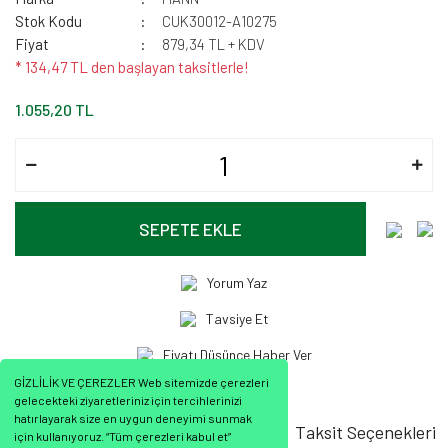
Stok Kodu
CUK30012-A10275
Fiyat
879,34 TL + KDV
* 134,47 TL den başlayan taksitlerle!
1.055,20 TL
SEPETE EKLE
Yorum Yaz
Tavsiye Et
Fiyatı Düşünce Haber Ver
GİZLİLİK VE ÇEREZLER Web sitemizde çerezleri
gelecekteki ziyaretleriniz için tercihlerinizi
hatırlayarak size en uygun deneyimi sunmak
Ürün Bilgisi
Ürün Yorumları
Taksit Seçenekleri
için kullanıyoruz. “Tüm çerezleri kabul et”