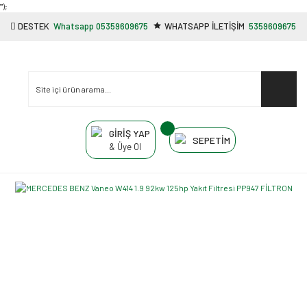
"');
DESTEK
Whatsapp 05359609675
WHATSAPP İLETİŞİM
5359609675
GİRİŞ YAP
SEPETİM
& Üye Ol