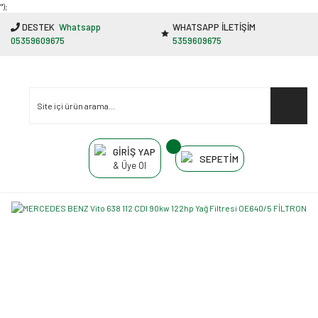
"');
DESTEK
Whatsapp
WHATSAPP İLETİŞİM
05359609675
5359609675
GİRİŞ YAP
SEPETİM
& Üye Ol