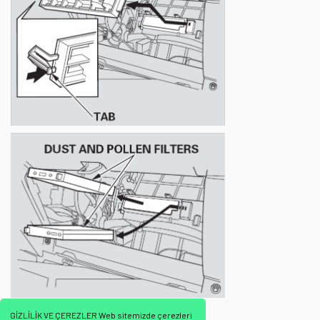
GİZLİLİK VE ÇEREZLER Web sitemizde çerezleri