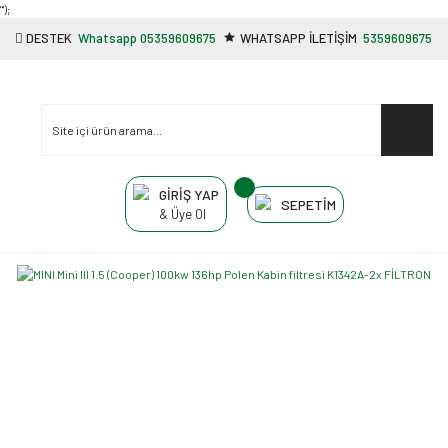
"');
DESTEK
Whatsapp 05359609675
WHATSAPP İLETİŞİM
5359609675
GİRİŞ YAP
SEPETİM
& Üye Ol