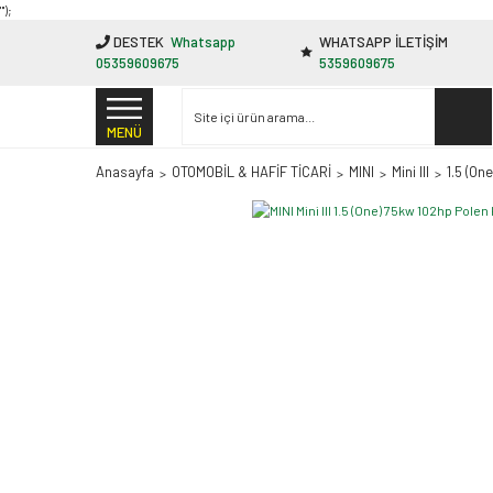
"');
DESTEK
Whatsapp
WHATSAPP İLETİŞİM
05359609675
5359609675
MENÜ
Anasayfa
OTOMOBİL & HAFİF TİCARİ
MINI
Mini III
1.5 (On