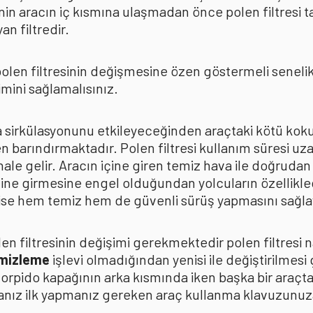
in aracın iç kısmına ulaşmadan önce polen filtresi t
n filtredir.
len filtresinin değişmesine özen göstermeli senelik p
mini sağlamalısınız.
ava sirkülasyonunu etkileyeceğinden araçtaki kötü k
n barındırmaktadır. Polen filtresi kullanım süresi uza
 hale gelir. Aracın içine giren temiz hava ile doğrud
çine girmesine engel olduğundan yolcuların özellikle
n ise hem temiz hem de güvenli sürüş yapmasını sağla
n filtresinin değişimi gerekmektedir polen filtresi n
emizleme
işlevi olmadığından yenisi ile değiştirilmesi
torpido kapağının arka kısmında iken başka bir araçt
anız ilk yapmanız gereken araç kullanma klavuzunu