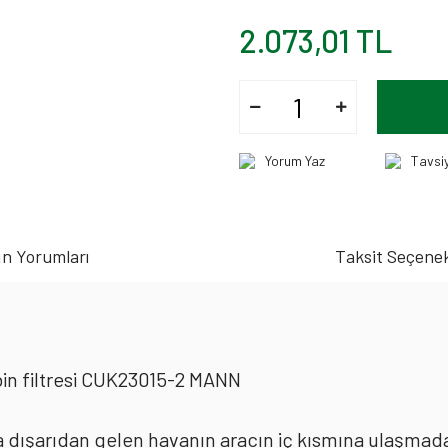
2.073,01 TL
Yorum Yaz
Tavsi
n Yorumları
Taksit Seçenek
abin filtresi CUK23015-2 MANN
rda dışarıdan gelen havanın aracın iç kısmına ulaşmad