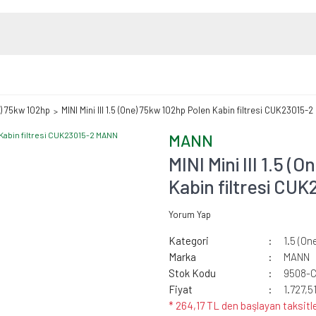
e) 75kw 102hp
MINI Mini III 1.5 (One) 75kw 102hp Polen Kabin filtresi CUK23015-
MANN
MINI Mini III 1.5 
Kabin filtresi C
Yorum Yap
Kategori
1.5 (On
Marka
MANN
Stok Kodu
9508-
Fiyat
1.727,5
* 264,17 TL den başlayan taksitle