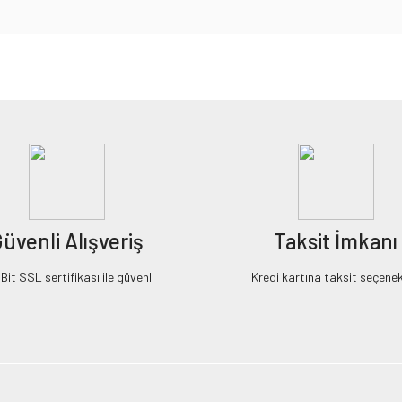
iz gördüğünüz noktaları öneri formunu kullanarak tarafımıza iletebilirsiniz.
Bu ürüne ilk yorumu siz yapın!
Yorum Yaz
üvenli Alışveriş
Taksit İmkanı
it SSL sertifikası ile güvenli
Kredi kartına taksit seçenek
Gönder