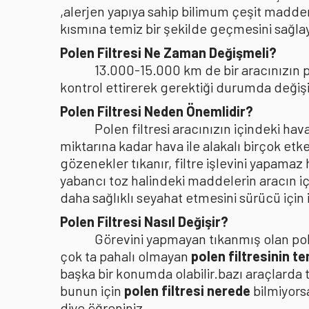
,alerjen yapıya sahip bilimum çeşit madden
kısmına temiz bir şekilde geçmesini sağlaya
Polen Filtresi Ne Zaman Değişmeli?
13.000-15.000 km de bir aracınızın po
kontrol ettirerek gerektiği durumda değişi
Polen Filtresi Neden Önemlidir?
Polen filtresi aracınızın içindeki h
miktarına kadar hava ile alakalı birçok etke
gözenekler tıkanır, filtre işlevini yapamaz
yabancı toz halindeki maddelerin aracın i
daha sağlıklı seyahat etmesini sürücü içi
Polen Filtresi Nasıl Değişir?
Görevini yapmayan tıkanmış olan pole
çok ta pahalı olmayan
polen filtresinin t
başka bir konumda olabilir.bazı araçlarda 
bunun için
polen filtresi nerede
bilmiyors
diye öğreniniz