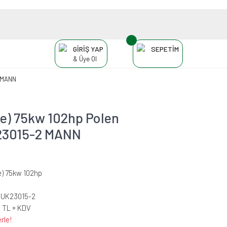
GİRİŞ YAP
SEPETİM
& Üye Ol
2 MANN
(One) 75kw 102hp Polen
UK23015-2 MANN
e) 75kw 102hp
CUK23015-2
1 TL + KDV
rle!