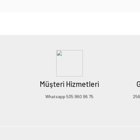
Bu ürünün fiyat bilgisi, resim, ürün açıklamalarında ve diğer konularda yeters
Görüş ve önerileriniz için teşekkür ederiz.
Ürün resmi kalitesiz, bozuk veya görüntülenemiyor.
Ürün açıklamasında eksik bilgiler bulunuyor.
Ürün bilgilerinde hatalar bulunuyor.
Ürün fiyatı diğer sitelerden daha pahalı.
Müşteri Hizmetleri
G
Bu ürüne benzer farklı alternatifler olmalı.
Whatsapp 535 960 96 75
256B