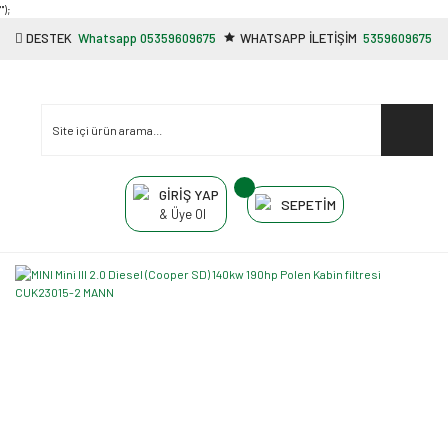
"');
DESTEK
Whatsapp 05359609675
WHATSAPP İLETİŞİM
5359609675
GİRİŞ YAP
SEPETİM
& Üye Ol