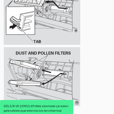
GİZLİLİK VE ÇEREZLER Web sitemizde çerezleri
gelecekteki ziyaretleriniz için tercihlerinizi