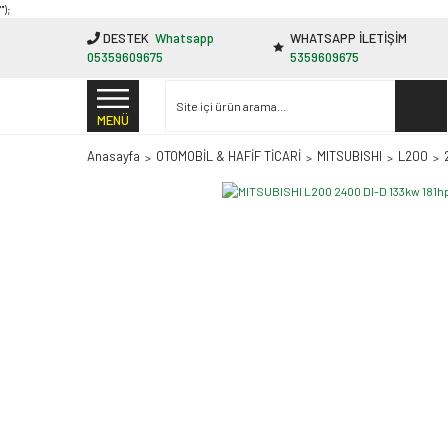
"');
DESTEK
Whatsapp
WHATSAPP İLETİŞİM
05359609675
5359609675
MENÜ
Anasayfa
OTOMOBİL & HAFİF TİCARİ
MITSUBISHI
L200