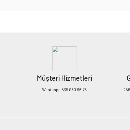
Bu ürünün fiyat bilgisi, resim, ürün açıklamalarında ve diğer konularda yeters
Görüş ve önerileriniz için teşekkür ederiz.
Ürün resmi kalitesiz, bozuk veya görüntülenemiyor.
Ürün açıklamasında eksik bilgiler bulunuyor.
Ürün bilgilerinde hatalar bulunuyor.
Ürün fiyatı diğer sitelerden daha pahalı.
Müşteri Hizmetleri
G
Bu ürüne benzer farklı alternatifler olmalı.
Whatsapp 535 960 96 75
256B