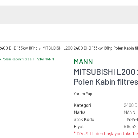
2400 DI-D 133kw 181hp
MITSUBISHI L200 2400 DI-D 133kw 181hp Polen Kabin fi
MANN
MITSUBISHI L200 
Polen Kabin filtr
Yorum Yap
Kategori
2400 D
Marka
MANN
Stok Kodu
18494-
Fiyat
815,52
* 124,71 TL den başlayan taksitle