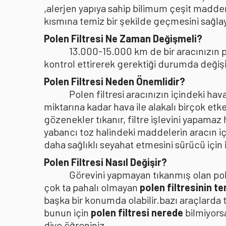
,alerjen yapıya sahip bilimum çeşit madden
kısmına temiz bir şekilde geçmesini sağlaya
Polen Filtresi Ne Zaman Değişmeli?
13.000-15.000 km de bir aracınızın po
kontrol ettirerek gerektiği durumda değişi
Polen Filtresi Neden Önemlidir?
Polen filtresi aracınızın içindeki h
miktarına kadar hava ile alakalı birçok etke
gözenekler tıkanır, filtre işlevini yapamaz
yabancı toz halindeki maddelerin aracın i
daha sağlıklı seyahat etmesini sürücü içi
Polen Filtresi Nasıl Değişir?
Görevini yapmayan tıkanmış olan pole
çok ta pahalı olmayan
polen filtresinin t
başka bir konumda olabilir.bazı araçlarda 
bunun için
polen filtresi nerede
bilmiyors
diye öğreniniz