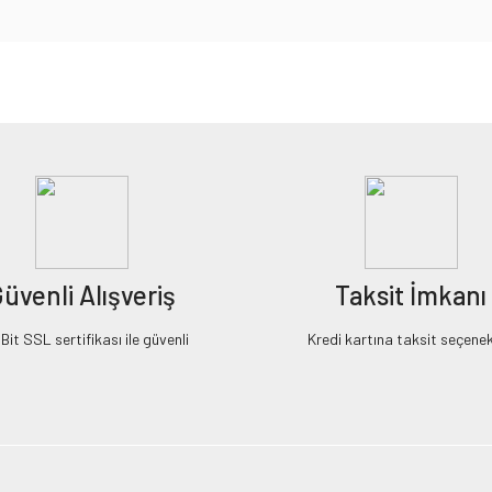
iz gördüğünüz noktaları öneri formunu kullanarak tarafımıza iletebilirsiniz.
Bu ürüne ilk yorumu siz yapın!
Yorum Yaz
üvenli Alışveriş
Taksit İmkanı
it SSL sertifikası ile güvenli
Kredi kartına taksit seçenek
Gönder