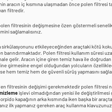
in aracın iç kısmına ulaşmadan önce polen filtresi t
n filtredir.
len filtresinin değişmesine özen göstermeli senelik p
mini sağlamalısınız.
ava sirkülasyonunu etkileyeceğinden araçtaki kötü k
n barındırmaktadır. Polen filtresi kullanım süresi uza
 hale gelir. Aracın içine giren temiz hava ile doğrud
çine girmesine engel olduğundan yolcuların özellikle
n ise hem temiz hem de güvenli sürüş yapmasını sağla
n filtresinin değişimi gerekmektedir polen filtresi n
emizleme
işlevi olmadığından yenisi ile değiştirilmesi
torpido kapağının arka kısmında iken başka bir araçt
anız ilk yapmanız gereken araç kullanma klavuzunu