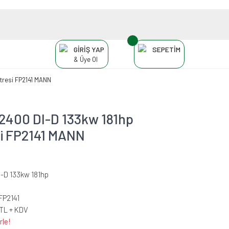
GİRİŞ YAP
SEPETİM
& Üye Ol
ltresi FP2141 MANN
2400 DI-D 133kw 181hp
esi FP2141 MANN
I-D 133kw 181hp
FP2141
 TL + KDV
rle!