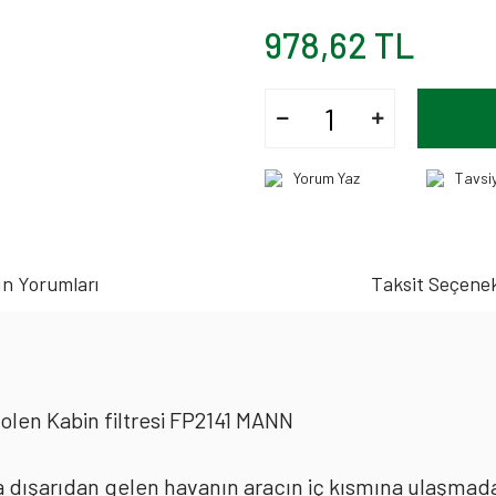
978,62 TL
Yorum Yaz
Tavsi
n Yorumları
Taksit Seçenek
len Kabin filtresi FP2141 MANN
rda dışarıdan gelen havanın aracın iç kısmına ulaşmad