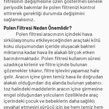
filtresinin değişmesine özen göstermeli senelik
periyodik bakımlar ile polen filtrenizi kontrol
ettirerek gerektiği durumda değişimini
sağlamalısınız.
Polen Filtresi Neden Önemlidir?
Polen filtresi aracınızın içindeki hava
sirkülasyonunu etkileyeceğinden araçtaki kötü
koku oluşumundan içeride oluşacak bakteri
miktarına kadar hava ile alakalı birçok etken
barındırmaktadır. Polen filtresi kullanım süresi
uzadıkça kirlenir ve filtre içinde bulunan
gözenekler tıkanır, filtre işlevini yapamaz hale
gelir. Aracın içine giren temiz hava ile doğrudan
alakalı olduğundan dış alanda bulunan yabancı
toz halindeki maddelerin aracın içine girmesine
engel olduğundan yolcuların özelliklede araç
içerindeki çocuk ve bebeklerin daha sağlıklı
seyahat etmesini sürücü için ise hem temiz hem