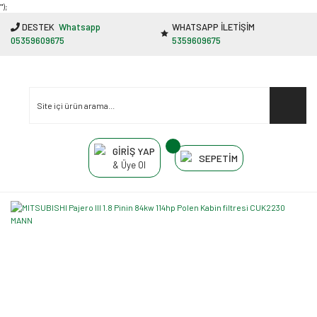
"');
DESTEK
Whatsapp
WHATSAPP İLETİŞİM
05359609675
5359609675
GİRİŞ YAP
SEPETİM
& Üye Ol