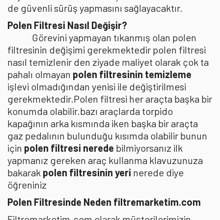
de güvenli sürüş yapmasını sağlayacaktır.
Polen Filtresi Nasıl Değişir?
Görevini yapmayan tıkanmış olan polen
filtresinin değişimi gerekmektedir polen filtresi
nasıl temizlenir den ziyade maliyet olarak çok ta
pahalı olmayan
polen filtresinin temizleme
işlevi olmadığından yenisi ile değiştirilmesi
gerekmektedir.Polen filtresi her araçta başka bir
konumda olabilir.bazı araçlarda torpido
kapağının arka kısmında iken başka bir araçta
gaz pedalının bulunduğu kısımda olabilir bunun
için
polen filtresi nerede
bilmiyorsanız ilk
yapmanız gereken araç kullanma klavuzunuza
bakarak
polen filtresinin yeri
nerede diye
öğreniniz
Polen Filtresinde Neden filtremarketim.com
Filtremarketim.com olarak müşterilerimizin