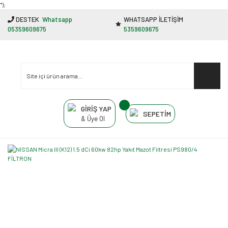
"');
DESTEK
Whatsapp
WHATSAPP İLETİŞİM
05359609675
5359609675
GİRİŞ YAP
SEPETİM
& Üye Ol