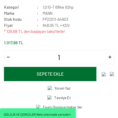
Kategori
1.0 IG-T 68kw 92hp
Marka
MANN
Stok Kodu
FP22011-A4903
Fiyat
848,05 TL + KDV
* 129,68 TL den başlayan taksitlerle!
1.017,66 TL
SEPETE EKLE
Yorum Yaz
Tavsiye Et
Fiyatı Düşünce Haber Ver
GİZLİLİK VE ÇEREZLER Web sitemizde çerezleri