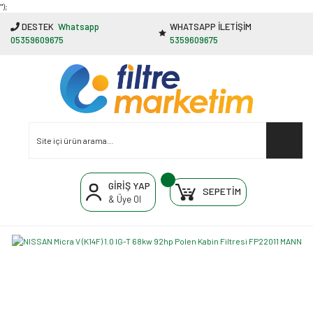
"');
DESTEK
Whatsapp
WHATSAPP İLETİŞİM
05359609675
5359609675
GİRİŞ YAP
SEPETİM
& Üye Ol