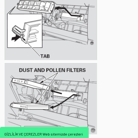
GİZLİLİK VE ÇEREZLER Web sitemizde çerezleri