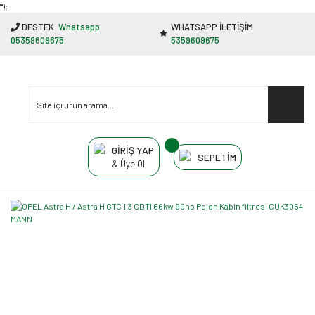
"');
DESTEK
Whatsapp
WHATSAPP İLETİŞİM
05359609675
5359609675
GİRİŞ YAP
SEPETİM
& Üye Ol