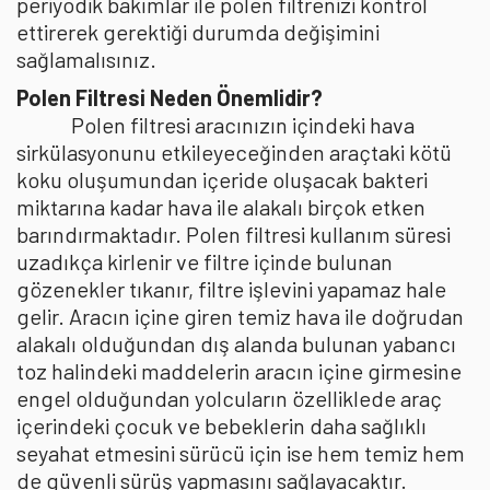
periyodik bakımlar ile polen filtrenizi kontrol
ettirerek gerektiği durumda değişimini
sağlamalısınız.
Polen Filtresi Neden Önemlidir?
Polen filtresi aracınızın içindeki hava
sirkülasyonunu etkileyeceğinden araçtaki kötü
koku oluşumundan içeride oluşacak bakteri
miktarına kadar hava ile alakalı birçok etken
barındırmaktadır. Polen filtresi kullanım süresi
uzadıkça kirlenir ve filtre içinde bulunan
gözenekler tıkanır, filtre işlevini yapamaz hale
gelir. Aracın içine giren temiz hava ile doğrudan
alakalı olduğundan dış alanda bulunan yabancı
toz halindeki maddelerin aracın içine girmesine
engel olduğundan yolcuların özelliklede araç
içerindeki çocuk ve bebeklerin daha sağlıklı
seyahat etmesini sürücü için ise hem temiz hem
de güvenli sürüş yapmasını sağlayacaktır.