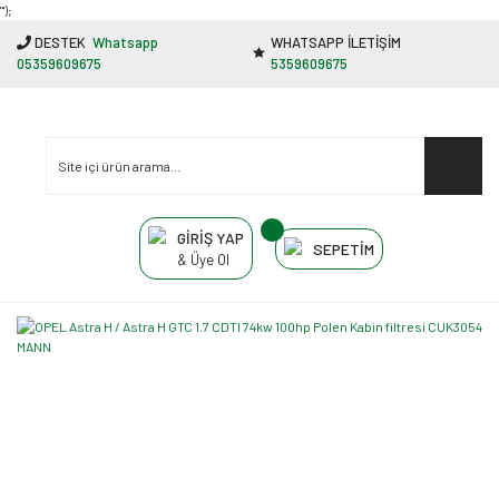
"');
DESTEK
Whatsapp
WHATSAPP İLETİŞİM
05359609675
5359609675
GİRİŞ YAP
SEPETİM
& Üye Ol