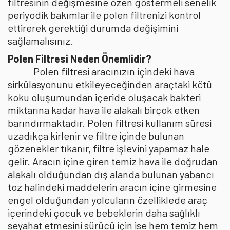
filtresinin değişmesine özen göstermeli senelik
periyodik bakımlar ile polen filtrenizi kontrol
ettirerek gerektiği durumda değişimini
sağlamalısınız.
Polen Filtresi Neden Önemlidir?
Polen filtresi aracınızın içindeki hava
sirkülasyonunu etkileyeceğinden araçtaki kötü
koku oluşumundan içeride oluşacak bakteri
miktarına kadar hava ile alakalı birçok etken
barındırmaktadır. Polen filtresi kullanım süresi
uzadıkça kirlenir ve filtre içinde bulunan
gözenekler tıkanır, filtre işlevini yapamaz hale
gelir. Aracın içine giren temiz hava ile doğrudan
alakalı olduğundan dış alanda bulunan yabancı
toz halindeki maddelerin aracın içine girmesine
engel olduğundan yolcuların özelliklede araç
içerindeki çocuk ve bebeklerin daha sağlıklı
seyahat etmesini sürücü için ise hem temiz hem