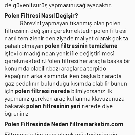
de güvenli sürüş yapmasını sağlayacaktır.
Polen Filtresi Nasıl Değişir?
Görevini yapmayan tıkanmış olan polen
filtresinin değişimi gerekmektedir polen filtresi
nasıl temizlenir den ziyade maliyet olarak çok ta
pahalı olmayan
polen filtresinin temizleme
işlevi olmadığından yenisi ile değiştirilmesi
gerekmektedir.Polen filtresi her araçta başka bir
konumda olabilir.bazı araçlarda torpido
kapağının arka kısmında iken başka bir araçta
gaz pedalının bulunduğu kısımda olabilir bunun
için
polen filtresi nerede
bilmiyorsanız ilk
yapmanız gereken araç kullanma klavuzunuza
bakarak
polen filtresinin yeri
nerede diye
öğreniniz
Polen Filtresinde Neden filtremarketim.com
Filtremarketim.com olarak müşterilerimizin