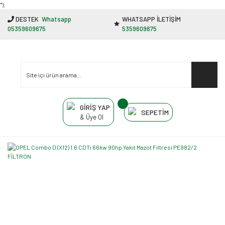
"');
DESTEK
Whatsapp
WHATSAPP İLETİŞİM
05359609675
5359609675
GİRİŞ YAP
SEPETİM
& Üye Ol