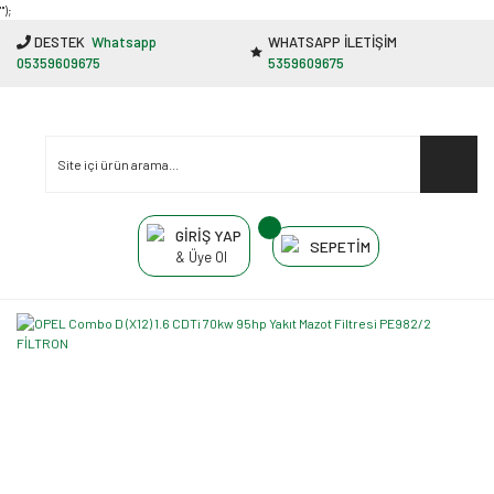
"');
DESTEK
Whatsapp
WHATSAPP İLETİŞİM
05359609675
5359609675
GİRİŞ YAP
SEPETİM
& Üye Ol