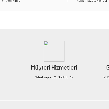
Filtron Filtre
:
Yakıt (Mazot) Filtresi
Bu ürünün fiyat bilgisi, resim, ürün açıklamalarında ve diğer konularda yeters
Görüş ve önerileriniz için teşekkür ederiz.
Ürün resmi kalitesiz, bozuk veya görüntülenemiyor.
Ürün açıklamasında eksik bilgiler bulunuyor.
Ürün bilgilerinde hatalar bulunuyor.
Ürün fiyatı diğer sitelerden daha pahalı.
Müşteri Hizmetleri
G
Bu ürüne benzer farklı alternatifler olmalı.
Whatsapp 535 960 96 75
256B