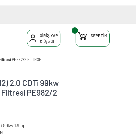
GİRİŞ YAP
SEPETİM
& Üye Ol
Filtresi PE982/2 FİLTRON
2) 2.0 CDTi 99kw
 Filtresi PE982/2
Ti 99kw 135hp
ON