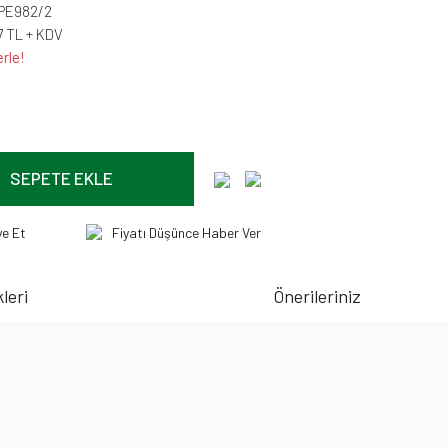
PE982/2
7 TL + KDV
rle!
SEPETE EKLE
ye Et
Fiyatı Düşünce Haber Ver
leri
Önerileriniz