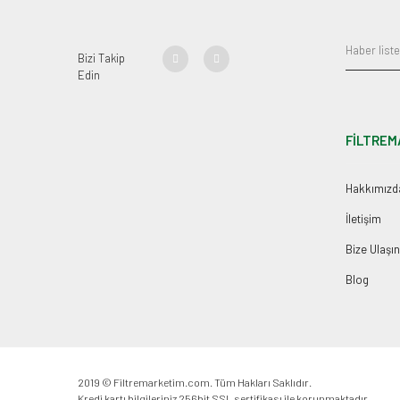
Bizi Takip
Edin
FİLTREM
Hakkımızd
İletişim
Bize Ulaşın
Blog
2019 © Filtremarketim.com. Tüm Hakları Saklıdır.
Kredi kartı bilgileriniz 256bit SSL sertifikası ile korunmaktadır.