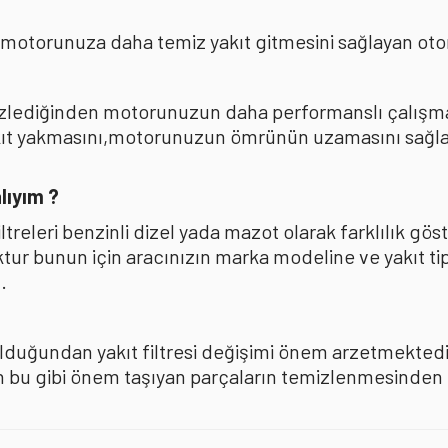
 motorunuza daha temiz yakıt gitmesini sağlayan oto
mizlediğinden motorunuzun daha performanslı çalışması
akıt yakmasını,motorunuzun ömrünün uzamasını sağla
lıyım ?
iltreleri benzinli dizel yada mazot olarak farklılık 
oktur bunun için aracınızın marka modeline ve yakıt ti
.
olduğundan yakıt filtresi değişimi önem arzetmektedir
u gibi önem taşıyan parçaların temizlenmesinden ise