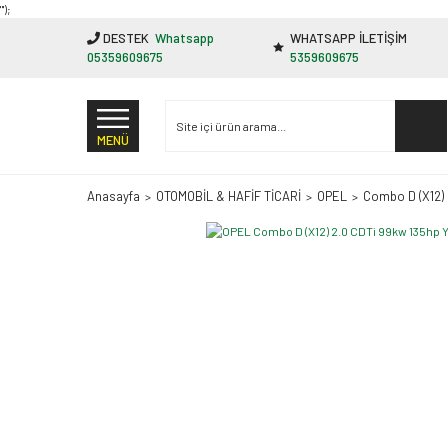
"');
DESTEK
Whatsapp
WHATSAPP İLETİŞİM
05359609675
5359609675
MENÜ
Anasayfa
OTOMOBİL & HAFİF TİCARİ
OPEL
Combo D (X12)