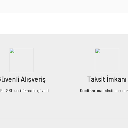
iz gördüğünüz noktaları öneri formunu kullanarak tarafımıza iletebilirsiniz.
Bu ürüne ilk yorumu siz yapın!
Yorum Yaz
üvenli Alışveriş
Taksit İmkanı
it SSL sertifikası ile güvenli
Kredi kartına taksit seçenek
Gönder