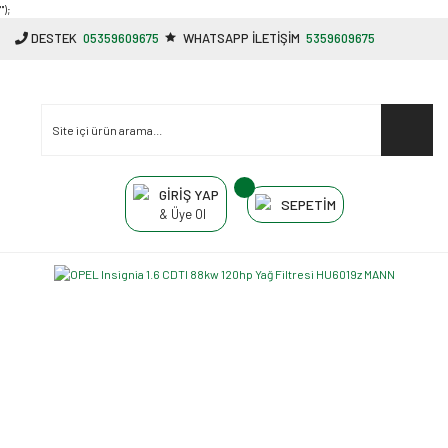
"');
DESTEK
05359609675
WHATSAPP İLETİŞİM
5359609675
GİRİŞ YAP
SEPETİM
& Üye Ol