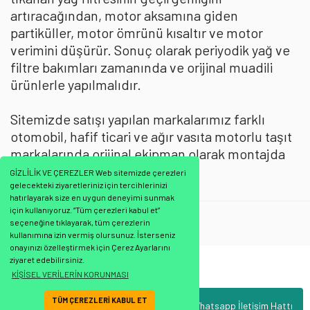
artıracağından, motor aksamına giden
partiküller, motor ömrünü kısaltır ve motor
verimini düşürür. Sonuç olarak periyodik yağ ve
filtre bakımları zamanında ve orijinal muadili
ürünlerle yapılmalıdır.
Sitemizde satışı yapılan markalarımız farklı
otomobil, hafif ticari ve ağır vasıta motorlu taşıt
markalarında orijinal ekipman olarak montajda
kullanılmaktadır.
GİZLİLİK VE ÇEREZLER Web sitemizde çerezleri
gelecekteki ziyaretleriniz için tercihlerinizi
hatırlayarak size en uygun deneyimi sunmak
için kullanıyoruz. “Tüm çerezleri kabul et”
Mann Filtre
:
Yağ Filtresi
seçeneğine tıklayarak, tüm çerezlerin
kullanımına izin vermiş olursunuz. İsterseniz
onayınızı özelleştirmek için Çerez Ayarlarını
ziyaret edebilirsiniz.
Bu ürünün fiyat bilgisi, resim, ürün açıklamalarında ve diğer konularda
KİŞİSEL VERİLERİN KORUNMASI
yetersiz gördüğünüz noktaları öneri formunu kullanarak tarafımıza
Bu ürüne ilk yorumu siz yapın!
iletebilirsiniz.
TÜM ÇEREZLERİ KABUL ET
Whatsapp İletişim Hattı