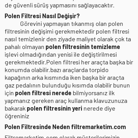
de güvenli sürüş yapmasını sağlayacaktır.
Polen Filtresi Nasıl Değişir?
Görevini yapmayan tıkanmış olan polen
filtresinin değişimi gerekmektedir polen filtresi
nasıl temizlenir den ziyade maliyet olarak çok ta
pahalı olmayan
polen filtresinin temizleme
işlevi olmadığından yenisi ile değiştirilmesi
gerekmektedir.Polen filtresi her araçta başka bir
konumda olabilir.bazı araçlarda torpido
kapağının arka kısmında iken başka bir araçta
gaz pedalının bulunduğu kısımda olabilir bunun
için
polen filtresi nerede
bilmiyorsanız ilk
yapmanız gereken araç kullanma klavuzunuza
bakarak
polen filtresinin yeri
nerede diye
öğreniniz
Polen Filtresinde Neden filtremarketim.com
Filtremarketim.com olarak müşterilerimizin