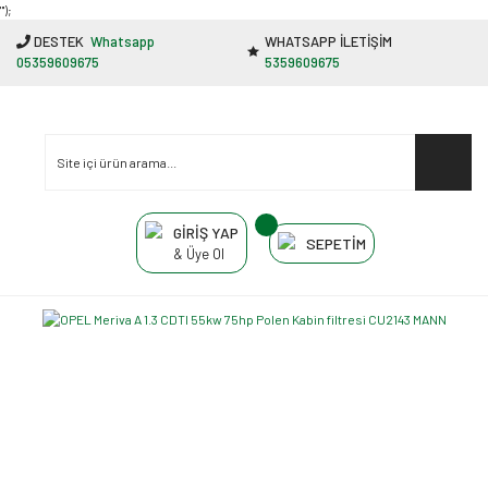
"');
DESTEK
Whatsapp
WHATSAPP İLETİŞİM
05359609675
5359609675
GİRİŞ YAP
SEPETİM
& Üye Ol