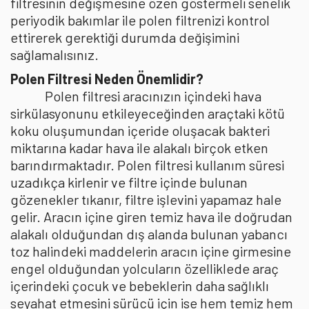
filtresinin değişmesine özen göstermeli senelik
periyodik bakımlar ile polen filtrenizi kontrol
ettirerek gerektiği durumda değişimini
sağlamalısınız.
Polen Filtresi Neden Önemlidir?
Polen filtresi aracınızın içindeki hava
sirkülasyonunu etkileyeceğinden araçtaki kötü
koku oluşumundan içeride oluşacak bakteri
miktarına kadar hava ile alakalı birçok etken
barındırmaktadır. Polen filtresi kullanım süresi
uzadıkça kirlenir ve filtre içinde bulunan
gözenekler tıkanır, filtre işlevini yapamaz hale
gelir. Aracın içine giren temiz hava ile doğrudan
alakalı olduğundan dış alanda bulunan yabancı
toz halindeki maddelerin aracın içine girmesine
engel olduğundan yolcuların özelliklede araç
içerindeki çocuk ve bebeklerin daha sağlıklı
seyahat etmesini sürücü için ise hem temiz hem