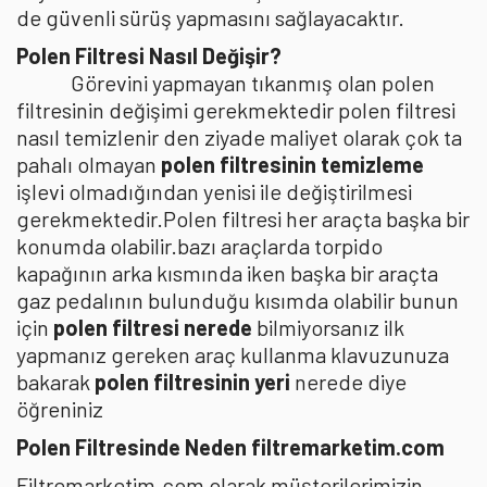
de güvenli sürüş yapmasını sağlayacaktır.
Polen Filtresi Nasıl Değişir?
Görevini yapmayan tıkanmış olan polen
filtresinin değişimi gerekmektedir polen filtresi
nasıl temizlenir den ziyade maliyet olarak çok ta
pahalı olmayan
polen filtresinin temizleme
işlevi olmadığından yenisi ile değiştirilmesi
gerekmektedir.Polen filtresi her araçta başka bir
konumda olabilir.bazı araçlarda torpido
kapağının arka kısmında iken başka bir araçta
gaz pedalının bulunduğu kısımda olabilir bunun
için
polen filtresi nerede
bilmiyorsanız ilk
yapmanız gereken araç kullanma klavuzunuza
bakarak
polen filtresinin yeri
nerede diye
öğreniniz
Polen Filtresinde Neden filtremarketim.com
Filtremarketim.com olarak müşterilerimizin