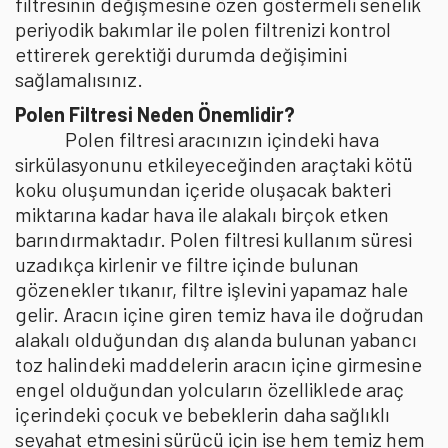
filtresinin değişmesine özen göstermeli senelik
periyodik bakımlar ile polen filtrenizi kontrol
ettirerek gerektiği durumda değişimini
sağlamalısınız.
Polen Filtresi Neden Önemlidir?
Polen filtresi aracınızın içindeki hava
sirkülasyonunu etkileyeceğinden araçtaki kötü
koku oluşumundan içeride oluşacak bakteri
miktarına kadar hava ile alakalı birçok etken
barındırmaktadır. Polen filtresi kullanım süresi
uzadıkça kirlenir ve filtre içinde bulunan
gözenekler tıkanır, filtre işlevini yapamaz hale
gelir. Aracın içine giren temiz hava ile doğrudan
alakalı olduğundan dış alanda bulunan yabancı
toz halindeki maddelerin aracın içine girmesine
engel olduğundan yolcuların özelliklede araç
içerindeki çocuk ve bebeklerin daha sağlıklı
seyahat etmesini sürücü için ise hem temiz hem