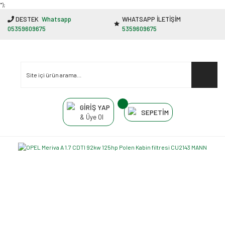
"');
DESTEK
Whatsapp
WHATSAPP İLETİŞİM
05359609675
5359609675
GİRİŞ YAP
SEPETİM
& Üye Ol