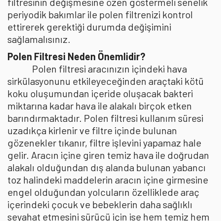
filtresinin değişmesine özen göstermeli senelik
periyodik bakımlar ile polen filtrenizi kontrol
ettirerek gerektiği durumda değişimini
sağlamalısınız.
Polen Filtresi Neden Önemlidir?
Polen filtresi aracınızın içindeki hava
sirkülasyonunu etkileyeceğinden araçtaki kötü
koku oluşumundan içeride oluşacak bakteri
miktarına kadar hava ile alakalı birçok etken
barındırmaktadır. Polen filtresi kullanım süresi
uzadıkça kirlenir ve filtre içinde bulunan
gözenekler tıkanır, filtre işlevini yapamaz hale
gelir. Aracın içine giren temiz hava ile doğrudan
alakalı olduğundan dış alanda bulunan yabancı
toz halindeki maddelerin aracın içine girmesine
engel olduğundan yolcuların özelliklede araç
içerindeki çocuk ve bebeklerin daha sağlıklı
seyahat etmesini sürücü için ise hem temiz hem