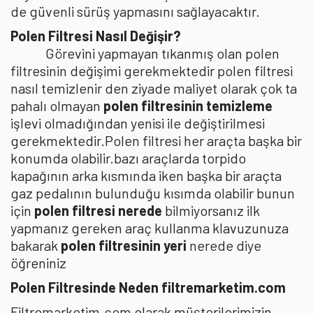
de güvenli sürüş yapmasını sağlayacaktır.
Polen Filtresi Nasıl Değişir?
Görevini yapmayan tıkanmış olan polen
filtresinin değişimi gerekmektedir polen filtresi
nasıl temizlenir den ziyade maliyet olarak çok ta
pahalı olmayan
polen filtresinin temizleme
işlevi olmadığından yenisi ile değiştirilmesi
gerekmektedir.Polen filtresi her araçta başka bir
konumda olabilir.bazı araçlarda torpido
kapağının arka kısmında iken başka bir araçta
gaz pedalının bulunduğu kısımda olabilir bunun
için
polen filtresi nerede
bilmiyorsanız ilk
yapmanız gereken araç kullanma klavuzunuza
bakarak
polen filtresinin yeri
nerede diye
öğreniniz
Polen Filtresinde Neden filtremarketim.com
Filtremarketim.com olarak müşterilerimizin