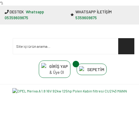
"');
DESTEK
Whatsapp
WHATSAPP İLETİŞİM
05359609675
5359609675
GİRİŞ YAP
SEPETİM
& Üye Ol