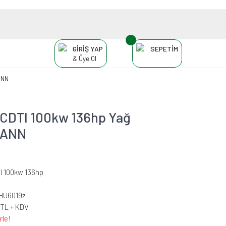
GİRİŞ YAP
SEPETİM
& Üye Ol
ANN
6 CDTI 100kw 136hp Yağ
 MANN
TI 100kw 136hp
HU6019z
 TL + KDV
rle!