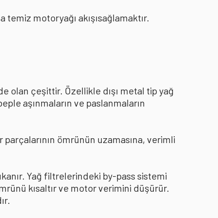
ında temiz motoryağı akışısağlamaktır.
e olan çeşittir. Özellikle dışı metal tip yağ
ebeple aşınmaların ve paslanmaların
otor parçalarının ömrünün uzamasına, verimli
ıkanır. Yağ filtrelerindeki by-pass sistemi
ömrünü kısaltır ve motor verimini düşürür.
ır.