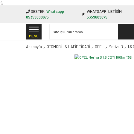
"');
DESTEK
Whatsapp
WHATSAPP İLETİŞİM
05359609675
5359609675
MENÜ
Anasayfa
OTOMOBİL & HAFİF TİCARİ
OPEL
Meriva B
1.6