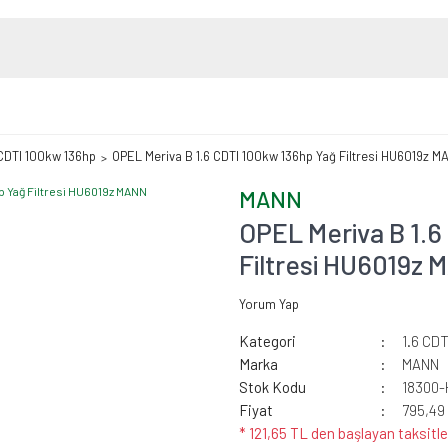
 CDTI 100kw 136hp
OPEL Meriva B 1.6 CDTI 100kw 136hp Yağ Filtresi HU6019z M
MANN
OPEL Meriva B 1.
Filtresi HU6019z
Yorum Yap
Kategori
1.6 CD
Marka
MANN
Stok Kodu
18300-
Fiyat
795,49
* 121,65 TL den başlayan taksitle