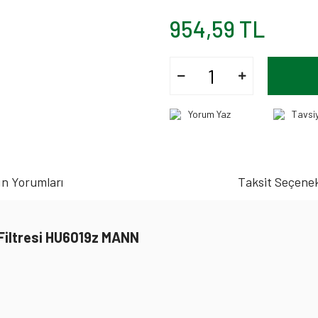
954,59 TL
Yorum Yaz
Tavsi
n Yorumları
Taksit Seçenek
 Filtresi HU6019z MANN