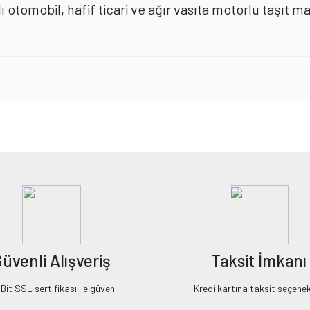
ı otomobil, hafif ticari ve ağır vasıta motorlu taşıt m
iz gördüğünüz noktaları öneri formunu kullanarak tarafımıza iletebilirsiniz.
Bu ürüne ilk yorumu siz yapın!
Yorum Yaz
üvenli Alışveriş
Taksit İmkanı
it SSL sertifikası ile güvenli
Kredi kartına taksit seçenek