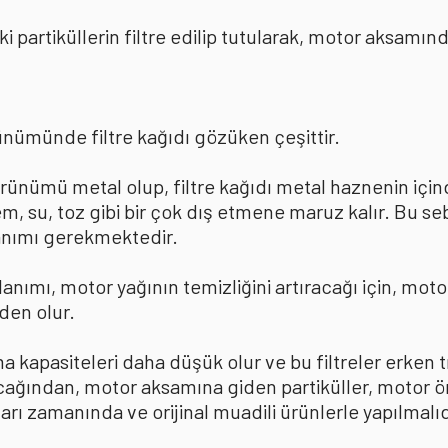
eki partiküllerin filtre edilip tutularak, motor aksam
örünümünde filtre kağıdı gözüken çeşittir.
görünümü metal olup, filtre kağıdı metal haznenin içind
em, su, toz gibi bir çok dış etmene maruz kalır. Bu s
llanımı gerekmektedir.
llanımı, motor yağının temizliğini artıracağı için, m
den olur.
tma kapasiteleri daha düşük olur ve bu filtreler erken t
ıracağından, motor aksamına giden partiküller, motor 
arı zamanında ve orijinal muadili ürünlerle yapılmalıd