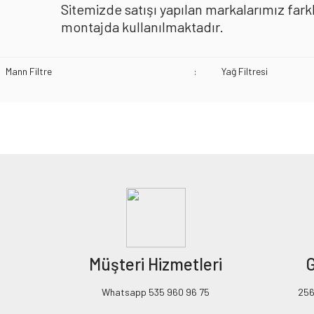
Sitemizde satışı yapılan markalarımız farkl
montajda kullanılmaktadır.
Mann Filtre
:
Yağ Filtresi
Bu ürünün fiyat bilgisi, resim, ürün açıklamalarında ve diğer konularda yeters
Görüş ve önerileriniz için teşekkür ederiz.
Ürün resmi kalitesiz, bozuk veya görüntülenemiyor.
Ürün açıklamasında eksik bilgiler bulunuyor.
Ürün bilgilerinde hatalar bulunuyor.
Ürün fiyatı diğer sitelerden daha pahalı.
Müşteri Hizmetleri
G
Bu ürüne benzer farklı alternatifler olmalı.
Whatsapp 535 960 96 75
256B