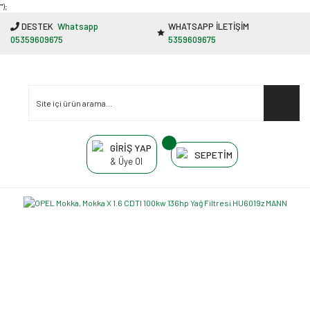
"');
DESTEK
Whatsapp
WHATSAPP İLETİŞİM
05359609675
5359609675
GİRİŞ YAP
SEPETİM
& Üye Ol