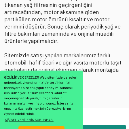
tıkanan yağ filtresinin geçirgenliğini
artıracağından, motor aksamına giden
partiküller, motor ömrünü kısaltır ve motor
verimini düşürür. Sonuç olarak periyodik yağ ve
filtre bakımları zamanında ve orijinal muadili
ürünlerle yapılmalıdır.
Sitemizde satışı yapılan markalarımız farklı
otomobil, hafif ticari ve ağır vasıta motorlu taşıt
markalarında orijinal ekipman olarak montajda
kullanılmaktadır.
GİZLİLİK VE ÇEREZLER Web sitemizde çerezleri
gelecekteki ziyaretleriniz için tercihlerinizi
hatırlayarak size en uygun deneyimi sunmak
için kullanıyoruz. “Tüm çerezleri kabul et”
Mann Filtre
:
Yağ Filtresi
seçeneğine tıklayarak, tüm çerezlerin
kullanımına izin vermiş olursunuz. İsterseniz
onayınızı özelleştirmek için Çerez Ayarlarını
ziyaret edebilirsiniz.
Bu ürünün fiyat bilgisi, resim, ürün açıklamalarında ve diğer konularda
KİŞİSEL VERİLERİN KORUNMASI
yetersiz gördüğünüz noktaları öneri formunu kullanarak tarafımıza
Bu ürüne ilk yorumu siz yapın!