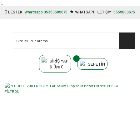
"');
DESTEK
Whatsapp 05359609675
WHATSAPP İLETİŞİM
5359609675
GİRİŞ YAP
SEPETİM
& Üye Ol