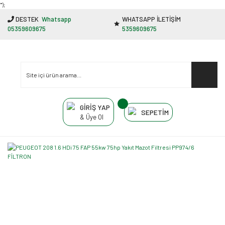
"');
DESTEK
Whatsapp
WHATSAPP İLETİŞİM
05359609675
5359609675
GİRİŞ YAP
SEPETİM
& Üye Ol