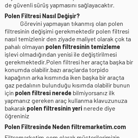
de güvenli sürüş yapmasını sağlayacaktır.
Polen Filtresi Nasıl Değişir?
Görevini yapmayan tıkanmış olan polen
filtresinin değişimi gerekmektedir polen filtresi
nasıl temizlenir den ziyade maliyet olarak çok ta
pahalı olmayan
polen filtresinin temizleme
işlevi olmadığından yenisi ile değiştirilmesi
gerekmektedir.Polen filtresi her araçta başka bir
konumda olabilir.bazı araçlarda torpido
kapağının arka kısmında iken başka bir araçta
gaz pedalının bulunduğu kısımda olabilir bunun
için
polen filtresi nerede
bilmiyorsanız ilk
yapmanız gereken araç kullanma klavuzunuza
bakarak
polen filtresinin yeri
nerede diye
öğreniniz
Polen Filtresinde Neden filtremarketim.com
Filtremarketim.com olarak müşterilerimizin