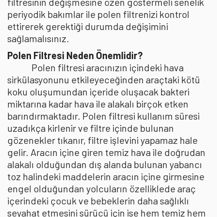
filtresinin değişmesine özen göstermeli senelik
periyodik bakımlar ile polen filtrenizi kontrol
ettirerek gerektiği durumda değişimini
sağlamalısınız.
Polen Filtresi Neden Önemlidir?
Polen filtresi aracınızın içindeki hava
sirkülasyonunu etkileyeceğinden araçtaki kötü
koku oluşumundan içeride oluşacak bakteri
miktarına kadar hava ile alakalı birçok etken
barındırmaktadır. Polen filtresi kullanım süresi
uzadıkça kirlenir ve filtre içinde bulunan
gözenekler tıkanır, filtre işlevini yapamaz hale
gelir. Aracın içine giren temiz hava ile doğrudan
alakalı olduğundan dış alanda bulunan yabancı
toz halindeki maddelerin aracın içine girmesine
engel olduğundan yolcuların özelliklede araç
içerindeki çocuk ve bebeklerin daha sağlıklı
seyahat etmesini sürücü için ise hem temiz hem