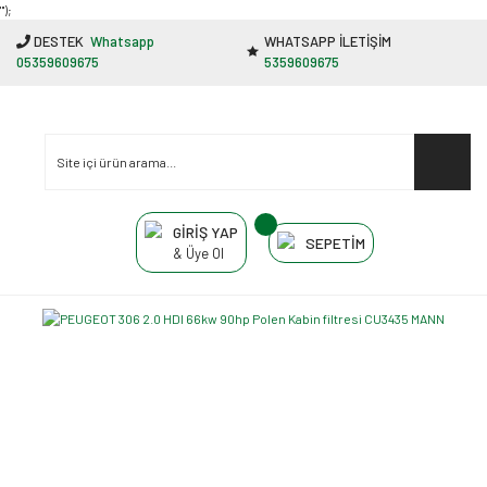
"');
DESTEK
Whatsapp
WHATSAPP İLETİŞİM
05359609675
5359609675
GİRİŞ YAP
SEPETİM
& Üye Ol