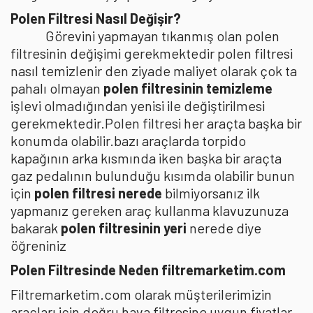
Polen Filtresi Nasıl Değişir?
Görevini yapmayan tıkanmış olan polen
filtresinin değişimi gerekmektedir polen filtresi
nasıl temizlenir den ziyade maliyet olarak çok ta
pahalı olmayan
polen filtresinin temizleme
işlevi olmadığından yenisi ile değiştirilmesi
gerekmektedir.Polen filtresi her araçta başka bir
konumda olabilir.bazı araçlarda torpido
kapağının arka kısmında iken başka bir araçta
gaz pedalının bulunduğu kısımda olabilir bunun
için
polen filtresi nerede
bilmiyorsanız ilk
yapmanız gereken araç kullanma klavuzunuza
bakarak
polen filtresinin yeri
nerede diye
öğreniniz
Polen Filtresinde Neden filtremarketim.com
Filtremarketim.com olarak müşterilerimizin
araçları için doğru hava filtresine uygun fiyatlar