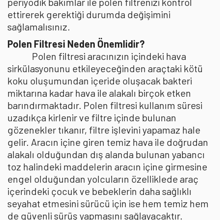
periyodik bakımlar ile polen filtrenizi kontrol
ettirerek gerektiği durumda değişimini
sağlamalısınız.
Polen Filtresi Neden Önemlidir?
Polen filtresi aracınızın içindeki hava
sirkülasyonunu etkileyeceğinden araçtaki kötü
koku oluşumundan içeride oluşacak bakteri
miktarına kadar hava ile alakalı birçok etken
barındırmaktadır. Polen filtresi kullanım süresi
uzadıkça kirlenir ve filtre içinde bulunan
gözenekler tıkanır, filtre işlevini yapamaz hale
gelir. Aracın içine giren temiz hava ile doğrudan
alakalı olduğundan dış alanda bulunan yabancı
toz halindeki maddelerin aracın içine girmesine
engel olduğundan yolcuların özelliklede araç
içerindeki çocuk ve bebeklerin daha sağlıklı
seyahat etmesini sürücü için ise hem temiz hem
de güvenli sürüş yapmasını sağlayacaktır.