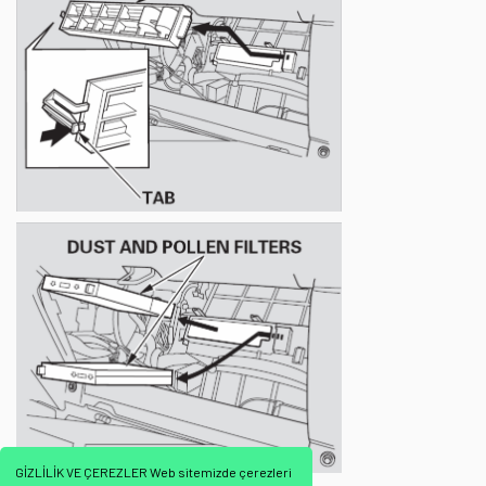
GİZLİLİK VE ÇEREZLER Web sitemizde çerezleri