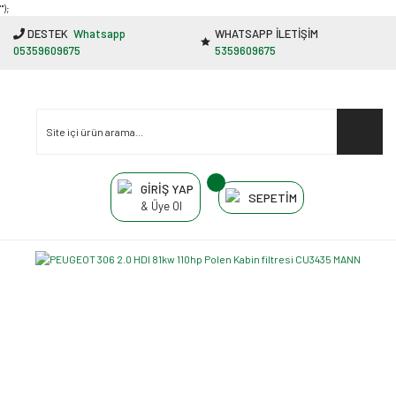
"');
DESTEK
Whatsapp
WHATSAPP İLETİŞİM
05359609675
5359609675
GİRİŞ YAP
SEPETİM
& Üye Ol