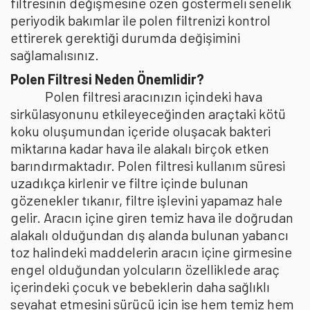
filtresinin değişmesine özen göstermeli senelik
periyodik bakımlar ile polen filtrenizi kontrol
ettirerek gerektiği durumda değişimini
sağlamalısınız.
Polen Filtresi Neden Önemlidir?
Polen filtresi aracınızın içindeki hava
sirkülasyonunu etkileyeceğinden araçtaki kötü
koku oluşumundan içeride oluşacak bakteri
miktarına kadar hava ile alakalı birçok etken
barındırmaktadır. Polen filtresi kullanım süresi
uzadıkça kirlenir ve filtre içinde bulunan
gözenekler tıkanır, filtre işlevini yapamaz hale
gelir. Aracın içine giren temiz hava ile doğrudan
alakalı olduğundan dış alanda bulunan yabancı
toz halindeki maddelerin aracın içine girmesine
engel olduğundan yolcuların özelliklede araç
içerindeki çocuk ve bebeklerin daha sağlıklı
seyahat etmesini sürücü için ise hem temiz hem