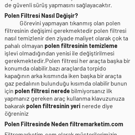
de güvenli sürüş yapmasını sağlayacaktır.
Polen Filtresi Nasıl Değişir?
Görevini yapmayan tıkanmış olan polen
filtresinin değişimi gerekmektedir polen filtresi
nasıl temizlenir den ziyade maliyet olarak çok ta
pahalı olmayan
polen filtresinin temizleme
işlevi olmadığından yenisi ile değiştirilmesi
gerekmektedir.Polen filtresi her araçta başka bir
konumda olabilir.bazı araçlarda torpido
kapağının arka kısmında iken başka bir araçta
gaz pedalının bulunduğu kısımda olabilir bunun
için
polen filtresi nerede
bilmiyorsanız ilk
yapmanız gereken araç kullanma klavuzunuza
bakarak
polen filtresinin yeri
nerede diye
öğreniniz
Polen Filtresinde Neden filtremarketim.com
Filtremarketim.com olarak müşterilerimizin