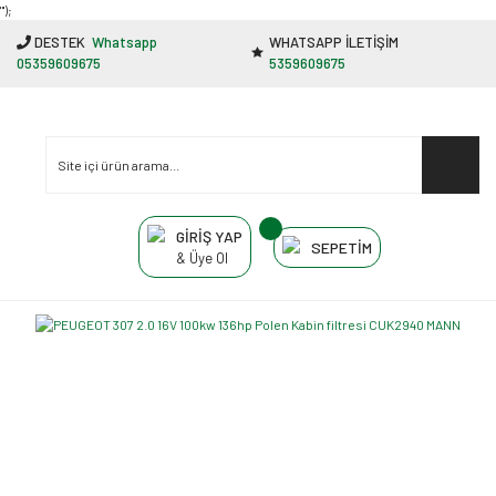
"');
DESTEK
Whatsapp
WHATSAPP İLETİŞİM
05359609675
5359609675
GİRİŞ YAP
SEPETİM
& Üye Ol