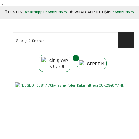
"');
DESTEK
Whatsapp 05359609675
WHATSAPP İLETİŞİM
5359609675
GİRİŞ YAP
SEPETİM
& Üye Ol