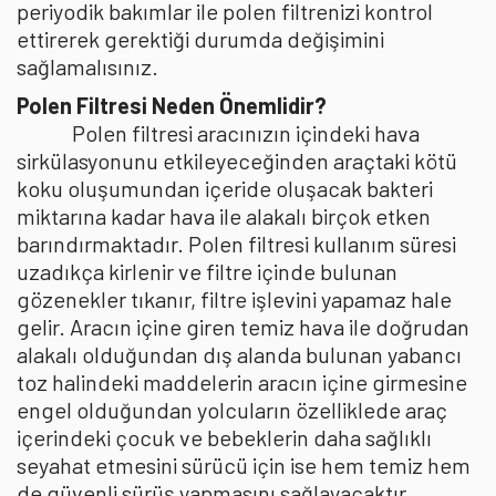
periyodik bakımlar ile polen filtrenizi kontrol
ettirerek gerektiği durumda değişimini
sağlamalısınız.
Polen Filtresi Neden Önemlidir?
Polen filtresi aracınızın içindeki hava
sirkülasyonunu etkileyeceğinden araçtaki kötü
koku oluşumundan içeride oluşacak bakteri
miktarına kadar hava ile alakalı birçok etken
barındırmaktadır. Polen filtresi kullanım süresi
uzadıkça kirlenir ve filtre içinde bulunan
gözenekler tıkanır, filtre işlevini yapamaz hale
gelir. Aracın içine giren temiz hava ile doğrudan
alakalı olduğundan dış alanda bulunan yabancı
toz halindeki maddelerin aracın içine girmesine
engel olduğundan yolcuların özelliklede araç
içerindeki çocuk ve bebeklerin daha sağlıklı
seyahat etmesini sürücü için ise hem temiz hem
de güvenli sürüş yapmasını sağlayacaktır.