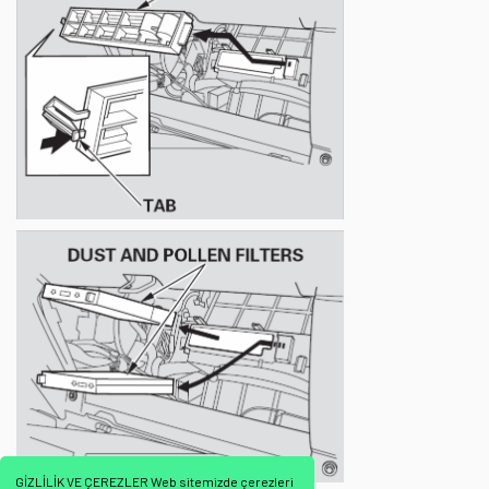
GİZLİLİK VE ÇEREZLER Web sitemizde çerezleri