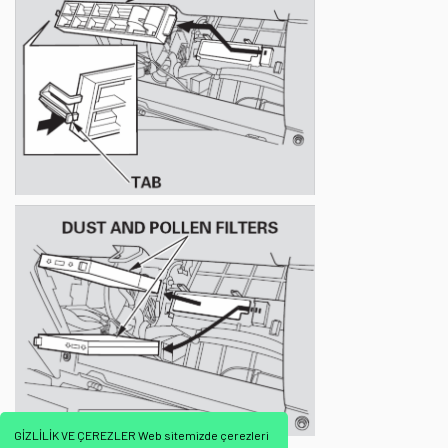
GİZLİLİK VE ÇEREZLER Web sitemizde çerezleri