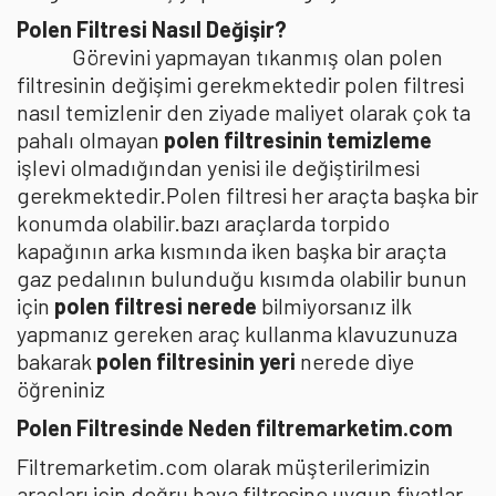
Polen Filtresi Nasıl Değişir?
Görevini yapmayan tıkanmış olan polen
filtresinin değişimi gerekmektedir polen filtresi
nasıl temizlenir den ziyade maliyet olarak çok ta
pahalı olmayan
polen filtresinin temizleme
işlevi olmadığından yenisi ile değiştirilmesi
gerekmektedir.Polen filtresi her araçta başka bir
konumda olabilir.bazı araçlarda torpido
kapağının arka kısmında iken başka bir araçta
gaz pedalının bulunduğu kısımda olabilir bunun
için
polen filtresi nerede
bilmiyorsanız ilk
yapmanız gereken araç kullanma klavuzunuza
bakarak
polen filtresinin yeri
nerede diye
öğreniniz
Polen Filtresinde Neden filtremarketim.com
Filtremarketim.com olarak müşterilerimizin
araçları için doğru hava filtresine uygun fiyatlar