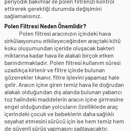
periyodik bakımlar ile polen filtrenizi kontrol
ettirerek gerektiği durumda değişimini
sağlamalısınız.
Polen Filtresi Neden Önemlidir?
Polen filtresi aracınızın içindeki hava
sirkülasyonunu etkileyeceğinden araçtaki kötü
koku oluşumundan içeride oluşacak bakteri
miktarına kadar hava ile alakalı birçok etken
barındırmaktadır. Polen filtresi kullanım süresi
uzadıkça kirlenir ve filtre içinde bulunan
gözenekler tıkanır, filtre işlevini yapamaz hale
gelir. Aracın içine giren temiz hava ile doğrudan
alakalı olduğundan dış alanda bulunan yabancı
toz halindeki maddelerin aracın içine girmesine
engel olduğundan yolcuların özelliklede araç
içerindeki çocuk ve bebeklerin daha sağlıklı
seyahat etmesini sürücü için ise hem temiz hem
de güvenli sürüş yapmasını sağlayacaktır.