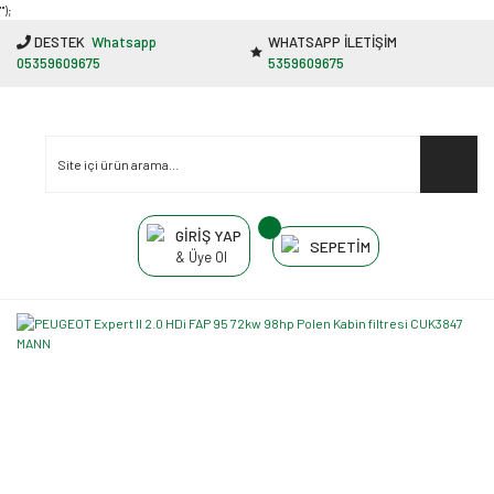
"');
DESTEK
Whatsapp
WHATSAPP İLETİŞİM
05359609675
5359609675
GİRİŞ YAP
SEPETİM
& Üye Ol