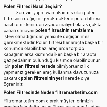
Polen Filtresi Nasıl Değişir?
Görevini yapmayan tıkanmış olan polen
filtresinin değişimi gerekmektedir polen filtresi
nasıl temizlenir den ziyade maliyet olarak çok ta
pahalı olmayan
polen filtresinin temizleme
işlevi olmadığından yenisi ile değiştirilmesi
gerekmektedir.Polen filtresi her araçta başka bir
konumda olabilir.bazı araçlarda torpido
kapağının arka kısmında iken başka bir araçta
gaz pedalının bulunduğu kısımda olabilir bunun
için
polen filtresi nerede
bilmiyorsanız ilk
yapmanız gereken araç kullanma klavuzunuza
bakarak
polen filtresinin yeri
nerede diye
öğreniniz
Polen Filtresinde Neden filtremarketim.com
Filtremarketim.com olarak müşterilerimizin
araçları için doğru hava filtresine uygun fiyatlar