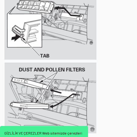
GİZLİLİK VE ÇEREZLER Web sitemizde çerezleri