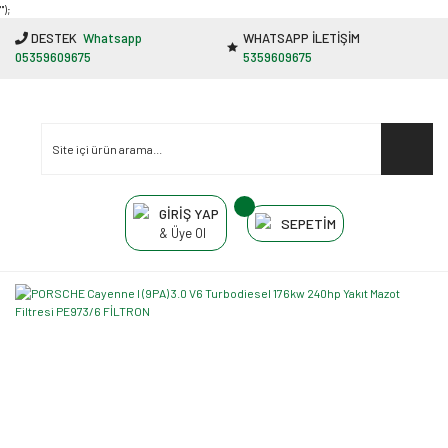
"');
DESTEK
Whatsapp
WHATSAPP İLETİŞİM
05359609675
5359609675
GİRİŞ YAP
SEPETİM
& Üye Ol