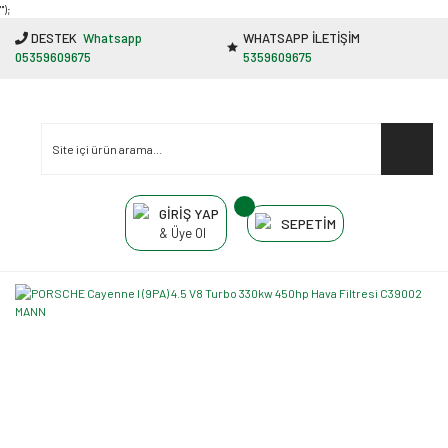
"');
DESTEK
Whatsapp
WHATSAPP İLETİŞİM
05359609675
5359609675
GİRİŞ YAP
SEPETİM
& Üye Ol