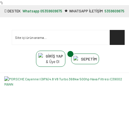
"');
DESTEK
Whatsapp 05359609675
WHATSAPP İLETİŞİM
5359609675
GİRİŞ YAP
SEPETİM
& Üye Ol