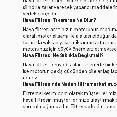
Hava filtresi otomobillerde motor bloğunda
silindire zarar verecek yabancı maddelerin
yedek parçadır.
Hava Filtresi Tıkanırsa Ne Olur?
Hava filtresi aracınızın motorunun randıman
olarak motor aksamı ile alakası olduğunda
tutun da yakılan yakıt miktarının artması
motorunuz için büyük önem arz etmektedi
Hava Filtresi Ne Sıklıkla Değişmeli?
Hava filtresi periyodik olarak senede bir 
ise motorun çekiş gücünden bile anlaşılacağ
ederiz
Hava Filtresinde Neden filtremarketim.
Filtremarketim.com olarak müşterilerimizin
hava filtresini müşterilerimize ulaştırmak
sorumluluğumuzdur.Filtremarketim.com olar