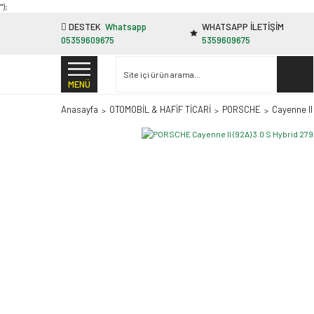
"');
DESTEK
Whatsapp
WHATSAPP İLETİŞİM
05359609675
5359609675
MENÜ
Anasayfa
OTOMOBİL & HAFİF TİCARİ
PORSCHE
Cayenne II