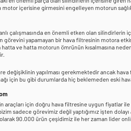
ki en önemli parça olan silindirlerin içerisine giren
 motor içerisine girmesini engelleyen motorun sağlıkl
lı çalışmasında en önemli etken olan silindirlerin iç
n görevini yapamayan bir hava filtresinin motora et
na hatta ve hatta motorun ömrünün kısalmasına neden
r.
kere değişiklinin yapılması gerekmektedir ancak hava
ı için bu gibi durumlarda hiç beklemeden eski hava fi
com
 araçları için doğru hava filtresine uygun fiyatlar i
 bizim sadece görevimiz değil yaptığımız işten dolay
ak 90.000 ürün çeşidimiz ile her zaman lider online 