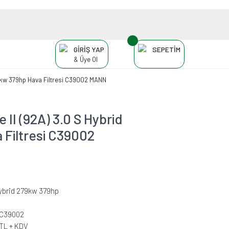
GİRİŞ YAP
SEPETİM
& Üye Ol
9kw 379hp Hava Filtresi C39002 MANN
I (92A) 3.0 S Hybrid
 Filtresi C39002
Hybrid 279kw 379hp
-C39002
 TL + KDV