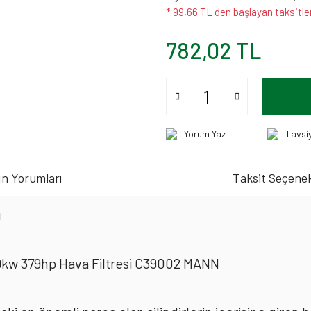
* 99,66 TL den başlayan taksitler
782,02 TL
Yorum Yaz
Tavsi
n Yorumları
Taksit Seçenek
ı
79kw 379hp Hava Filtresi C39002 MANN