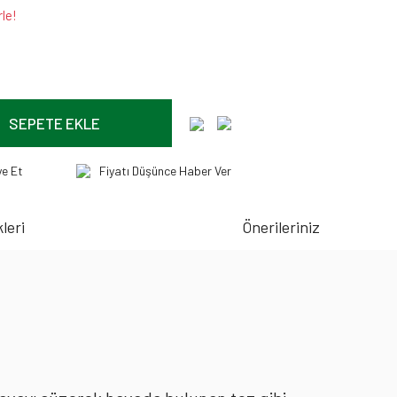
le!
SEPETE EKLE
ye Et
Fiyatı Düşünce Haber Ver
leri
Önerileriniz