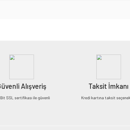
iz gördüğünüz noktaları öneri formunu kullanarak tarafımıza iletebilirsiniz.
Bu ürüne ilk yorumu siz yapın!
Yorum Yaz
üvenli Alışveriş
Taksit İmkanı
it SSL sertifikası ile güvenli
Kredi kartına taksit seçenek