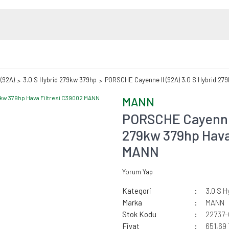
 (92A)
3.0 S Hybrid 279kw 379hp
PORSCHE Cayenne II (92A) 3.0 S Hybrid 27
MANN
PORSCHE Cayenne I
279kw 379hp Hava
MANN
Yorum Yap
Kategori
3.0 S 
Marka
MANN
Stok Kodu
22737
Fiyat
651,69