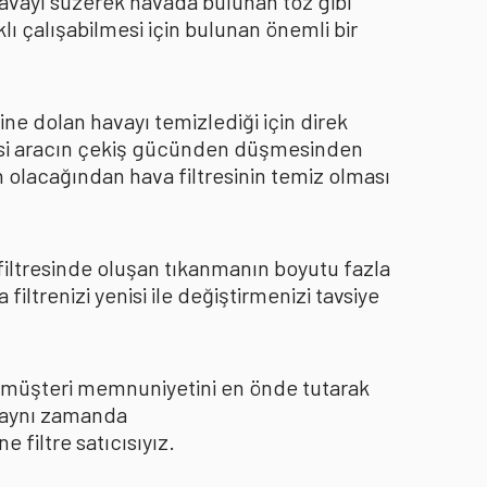
 havayı süzerek havada bulunan toz gibi
ı çalışabilmesi için bulunan önemli bir
ine dolan havayı temizlediği için direk
kisi aracın çekiş gücünden düşmesinden
 olacağından hava filtresinin temiz olması
 filtresinde oluşan tıkanmanın boyutu fazla
ltrenizi yenisi ile değiştirmenizi tavsiye
le müşteri memnuniyetini en önde tutarak
ı aynı zamanda
filtre satıcısıyız.