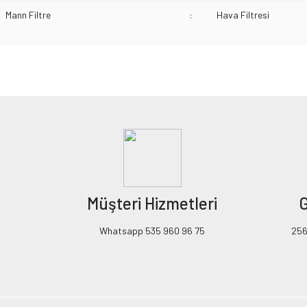
Mann Filtre
:
Hava Filtresi
Bu ürünün fiyat bilgisi, resim, ürün açıklamalarında ve diğer konularda yeters
Görüş ve önerileriniz için teşekkür ederiz.
Ürün resmi kalitesiz, bozuk veya görüntülenemiyor.
Ürün açıklamasında eksik bilgiler bulunuyor.
Ürün bilgilerinde hatalar bulunuyor.
Ürün fiyatı diğer sitelerden daha pahalı.
Müşteri Hizmetleri
G
Bu ürüne benzer farklı alternatifler olmalı.
Whatsapp 535 960 96 75
256B