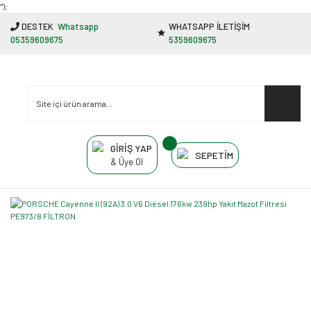
"');
DESTEK
Whatsapp
WHATSAPP İLETİŞİM
05359609675
5359609675
GİRİŞ YAP
SEPETİM
& Üye Ol