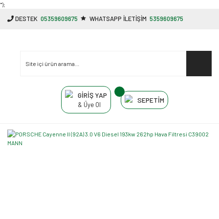
"');
DESTEK
05359609675
WHATSAPP İLETİŞİM
5359609675
GİRİŞ YAP
SEPETİM
& Üye Ol