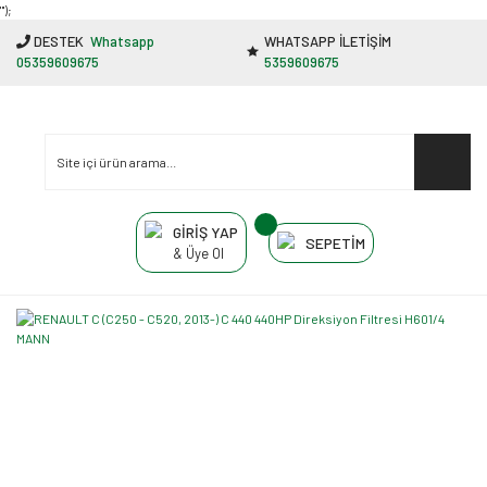
"');
DESTEK
Whatsapp
WHATSAPP İLETİŞİM
05359609675
5359609675
GİRİŞ YAP
SEPETİM
& Üye Ol