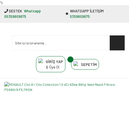
"');
DESTEK
Whatsapp
WHATSAPP İLETİŞİM
05359609675
5359609675
GİRİŞ YAP
SEPETİM
& Üye Ol