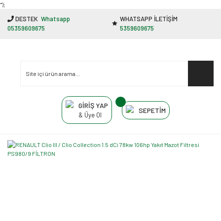
"');
DESTEK
Whatsapp
WHATSAPP İLETİŞİM
05359609675
5359609675
GİRİŞ YAP
SEPETİM
& Üye Ol