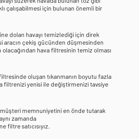
 havayı süzerek havada bulunan toz gibi
ı çalışabilmesi için bulunan önemli bir
ine dolan havayı temizlediği için direk
kisi aracın çekiş gücünden düşmesinden
 olacağından hava filtresinin temiz olması
 filtresinde oluşan tıkanmanın boyutu fazla
ltrenizi yenisi ile değiştirmenizi tavsiye
le müşteri memnuniyetini en önde tutarak
ı aynı zamanda
filtre satıcısıyız.