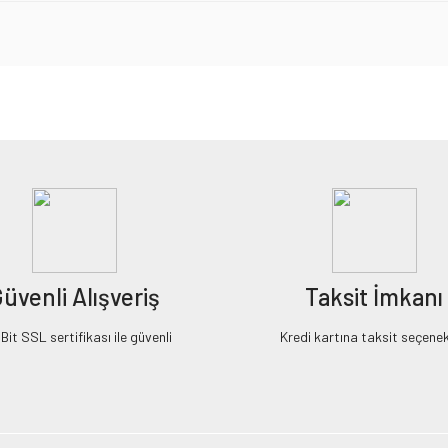
iz gördüğünüz noktaları öneri formunu kullanarak tarafımıza iletebilirsiniz.
Bu ürüne ilk yorumu siz yapın!
Yorum Yaz
üvenli Alışveriş
Taksit İmkanı
it SSL sertifikası ile güvenli
Kredi kartına taksit seçenek