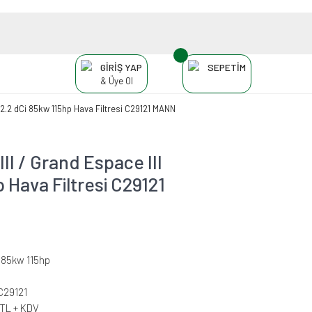
GİRİŞ YAP
SEPETİM
& Üye Ol
 2.2 dCi 85kw 115hp Hava Filtresi C29121 MANN
I / Grand Espace III
 Hava Filtresi C29121
 85kw 115hp
C29121
 TL + KDV