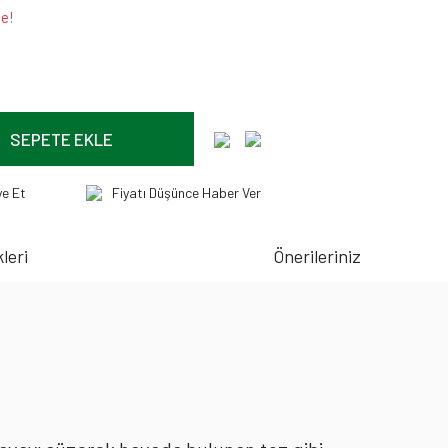
le!
SEPETE EKLE
ye Et
Fiyatı Düşünce Haber Ver
leri
Önerileriniz