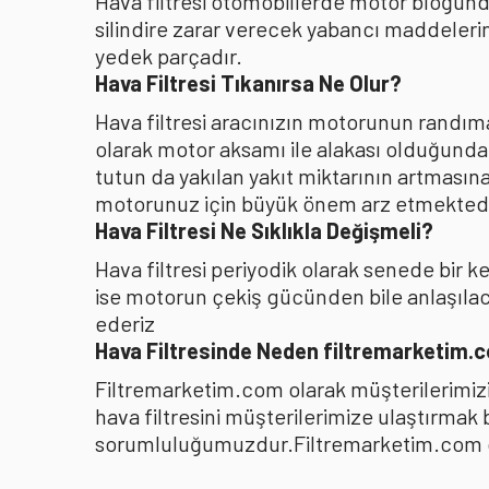
Hava filtresi otomobillerde motor bloğunda
silindire zarar verecek yabancı maddelerin
yedek parçadır.
Hava Filtresi Tıkanırsa Ne Olur?
Hava filtresi aracınızın motorunun randıman
olarak motor aksamı ile alakası olduğunda
tutun da yakılan yakıt miktarının artması
motorunuz için büyük önem arz etmektedi
Hava Filtresi Ne Sıklıkla Değişmeli?
Hava filtresi periyodik olarak senede bir 
ise motorun çekiş gücünden bile anlaşılacağ
ederiz
Hava Filtresinde Neden filtremarketim.
Filtremarketim.com olarak müşterilerimizin
hava filtresini müşterilerimize ulaştırmak
sorumluluğumuzdur.Filtremarketim.com olar