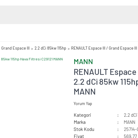
/ Grand Espace III
2.2 dCi 85kw 115hp
RENAULT Espace III / Grand Espace III
MANN
RENAULT Espace II
2.2 dCi 85kw 115hp
MANN
Yorum Yap
Kategori
2.2 dCi
Marka
MANN
Stok Kodu
25714-
Fiyat
569,77