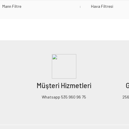
Mann Filtre
:
Hava Filtresi
Bu ürünün fiyat bilgisi, resim, ürün açıklamalarında ve diğer konularda yeters
Görüş ve önerileriniz için teşekkür ederiz.
Ürün resmi kalitesiz, bozuk veya görüntülenemiyor.
Ürün açıklamasında eksik bilgiler bulunuyor.
Ürün bilgilerinde hatalar bulunuyor.
Ürün fiyatı diğer sitelerden daha pahalı.
Müşteri Hizmetleri
G
Bu ürüne benzer farklı alternatifler olmalı.
Whatsapp 535 960 96 75
256B