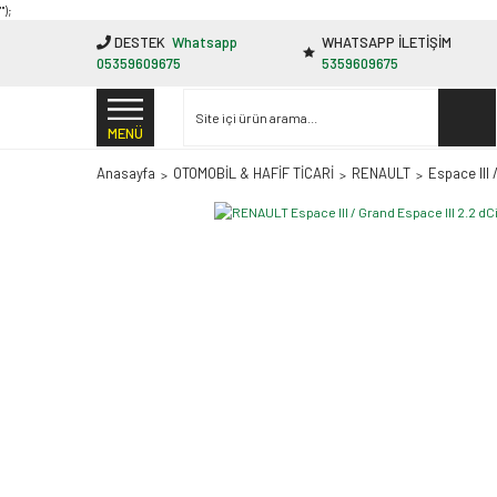
"');
DESTEK
Whatsapp
WHATSAPP İLETİŞİM
05359609675
5359609675
MENÜ
Anasayfa
OTOMOBİL & HAFİF TİCARİ
RENAULT
Espace III 