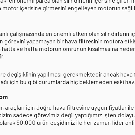
ki en önemli parça olan silindirlerin içerisine giren
 motor içerisine girmesini engelleyen motorun sağlıkl
lı çalışmasında en önemli etken olan silindirlerin iç
n görevini yapamayan bir hava filtresinin motora et
na hatta ve hatta motorun ömrünün kısalmasına neden
r.
kere değişiklinin yapılması gerekmektedir ancak hava
ı için bu gibi durumlarda hiç beklemeden eski hava fi
com
 araçları için doğru hava filtresine uygun fiyatlar i
 bizim sadece görevimiz değil yaptığımız işten dolay
ak 90.000 ürün çeşidimiz ile her zaman lider online 