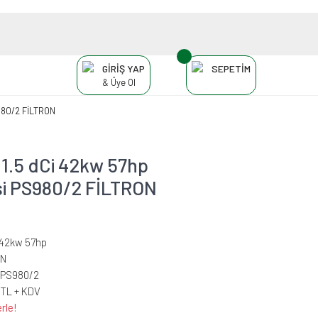
GİRİŞ YAP
SEPETİM
& Üye Ol
S980/2 FİLTRON
.5 dCi 42kw 57hp
esi PS980/2 FİLTRON
i 42kw 57hp
ON
-PS980/2
 TL + KDV
rle!