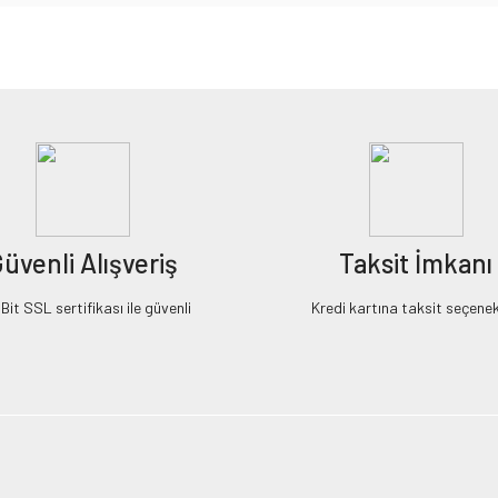
iz gördüğünüz noktaları öneri formunu kullanarak tarafımıza iletebilirsiniz.
Bu ürüne ilk yorumu siz yapın!
Yorum Yaz
üvenli Alışveriş
Taksit İmkanı
it SSL sertifikası ile güvenli
Kredi kartına taksit seçenek
Gönder