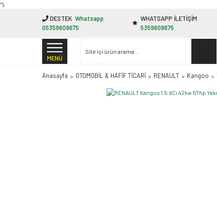
"');
DESTEK
Whatsapp
WHATSAPP İLETİŞİM
05359609675
5359609675
MENÜ
Anasayfa
OTOMOBİL & HAFİF TİCARİ
RENAULT
Kangoo