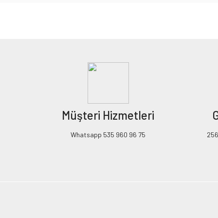
Bu ürünün fiyat bilgisi, resim, ürün açıklamalarında ve diğer konularda yeters
Görüş ve önerileriniz için teşekkür ederiz.
Ürün resmi kalitesiz, bozuk veya görüntülenemiyor.
Ürün açıklamasında eksik bilgiler bulunuyor.
Ürün bilgilerinde hatalar bulunuyor.
Ürün fiyatı diğer sitelerden daha pahalı.
Müşteri Hizmetleri
G
Bu ürüne benzer farklı alternatifler olmalı.
Whatsapp 535 960 96 75
256B