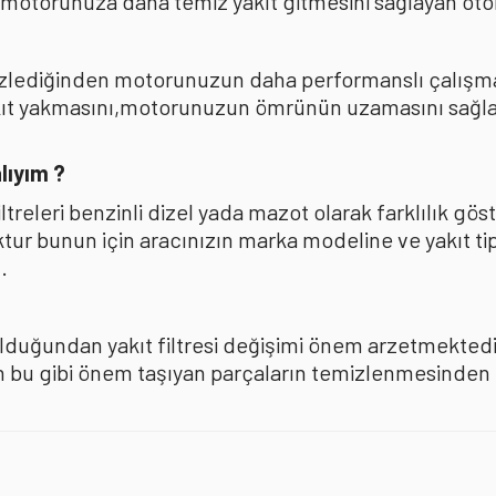
 motorunuza daha temiz yakıt gitmesini sağlayan oto
mizlediğinden motorunuzun daha performanslı çalışması
akıt yakmasını,motorunuzun ömrünün uzamasını sağla
lıyım ?
iltreleri benzinli dizel yada mazot olarak farklılık 
oktur bunun için aracınızın marka modeline ve yakıt ti
.
olduğundan yakıt filtresi değişimi önem arzetmektedir
u gibi önem taşıyan parçaların temizlenmesinden ise