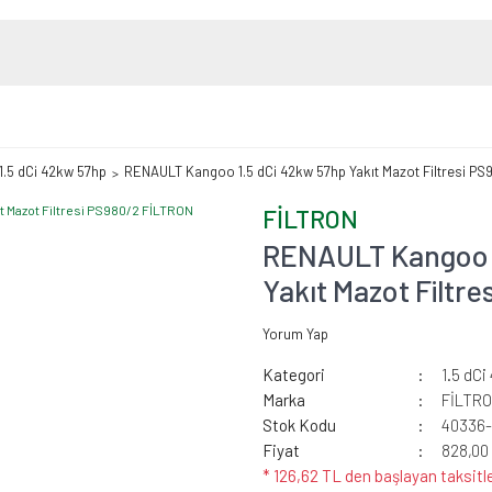
1.5 dCi 42kw 57hp
RENAULT Kangoo 1.5 dCi 42kw 57hp Yakıt Mazot Filtresi P
FİLTRON
RENAULT Kangoo 1
Yakıt Mazot Filtr
Yorum Yap
Kategori
1.5 dC
Marka
FİLTR
Stok Kodu
40336
Fiyat
828,00
* 126,62 TL den başlayan taksitle