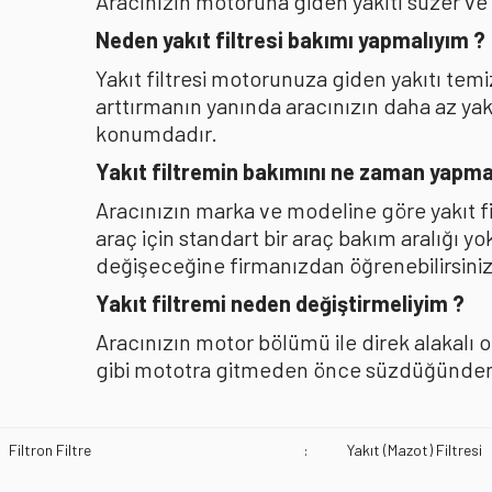
Aracınızın motoruna giden yakıtı süzer ve
Neden yakıt filtresi bakımı yapmalıyım ?
Yakıt filtresi motorunuza giden yakıtı te
arttırmanın yanında aracınızın daha az y
konumdadır.
Yakıt filtremin bakımını ne zaman yapma
Aracınızın marka ve modeline göre yakıt f
araç için standart bir araç bakım aralığı y
değişeceğine firmanızdan öğrenebilirsiniz
Yakıt filtremi neden değiştirmeliyim ?
Aracınızın motor bölümü ile direk alakalı 
gibi mototra gitmeden önce süzdüğünden b
Filtron Filtre
:
Yakıt (Mazot) Filtresi