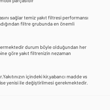
mobil parçasıdır
nı sağlar temiz yakıt filtresi performansı
dığından filtre grubunda en önemli
göstermektedir durum böyle olduğundan her
pine göre yakıt filtrenizin nezaman
.Yakıtınızın içindeki kir,yabancı madde vs
 yenisi ile değiştirilmesi gerekmektedir.