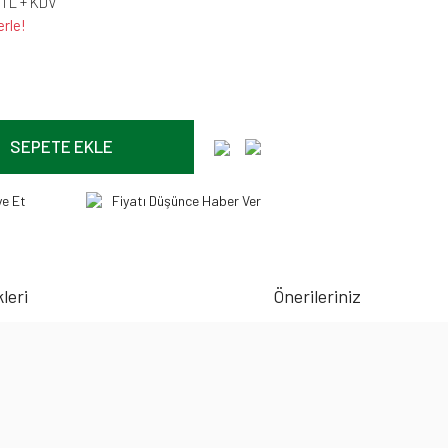
 TL + KDV
erle!
SEPETE EKLE
ye Et
Fiyatı Düşünce Haber Ver
leri
Önerileriniz