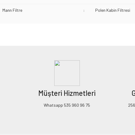
Mann Filtre
:
Polen Kabin Filtresi
Bu ürünün fiyat bilgisi, resim, ürün açıklamalarında ve diğer konularda yeters
Görüş ve önerileriniz için teşekkür ederiz.
Ürün resmi kalitesiz, bozuk veya görüntülenemiyor.
Ürün açıklamasında eksik bilgiler bulunuyor.
Ürün bilgilerinde hatalar bulunuyor.
Ürün fiyatı diğer sitelerden daha pahalı.
Müşteri Hizmetleri
G
Bu ürüne benzer farklı alternatifler olmalı.
Whatsapp 535 960 96 75
256B