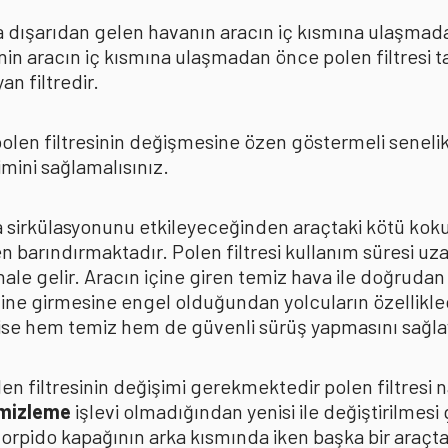
rda dışarıdan gelen havanın aracın iç kısmına ulaşmad
in aracın iç kısmına ulaşmadan önce polen filtresi t
n filtredir.
len filtresinin değişmesine özen göstermeli senelik p
mini sağlamalısınız.
ava sirkülasyonunu etkileyeceğinden araçtaki kötü k
n barındırmaktadır. Polen filtresi kullanım süresi uza
 hale gelir. Aracın içine giren temiz hava ile doğrud
çine girmesine engel olduğundan yolcuların özellikle
n ise hem temiz hem de güvenli sürüş yapmasını sağla
n filtresinin değişimi gerekmektedir polen filtresi n
emizleme
işlevi olmadığından yenisi ile değiştirilmesi
torpido kapağının arka kısmında iken başka bir araçt