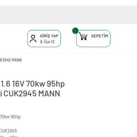
GİRİŞ YAP
SEPETİM
& Üye Ol
CUK2945 MANN
1.6 16V 70kw 95hp
resi CUK2945 MANN
V 70kw 95hp
-CUK2945