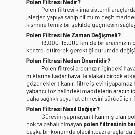
Polen Filtresi Nedir?
Polen filtresi klima sistemli araçla
,alerjen yapıya sahip bilimum çeşit madden
kısmına temiz bir şekilde geçmesini sağlaya
Polen Filtresi Ne Zaman Değişmeli?
13.000-15.000 km de bir aracınızın po
kontrol ettirerek gerektiği durumda değişi
Polen Filtresi Neden Önemlidir?
Polen filtresi aracınızın içindeki h
miktarına kadar hava ile alakalı birçok etke
gözenekler tıkanır, filtre işlevini yapamaz
yabancı toz halindeki maddelerin aracın i
daha sağlıklı seyahat etmesini sürücü içi
Polen Filtresi Nasıl Değişir?
Görevini yapmayan tıkanmış olan pole
çok ta pahalı olmayan
polen filtresinin t
başka bir konumda olabilir.bazı araçlarda 