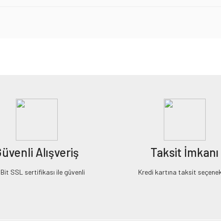
iz gördüğünüz noktaları öneri formunu kullanarak tarafımıza iletebilirsiniz.
Bu ürüne ilk yorumu siz yapın!
Yorum Yaz
üvenli Alışveriş
Taksit İmkanı
it SSL sertifikası ile güvenli
Kredi kartına taksit seçenek