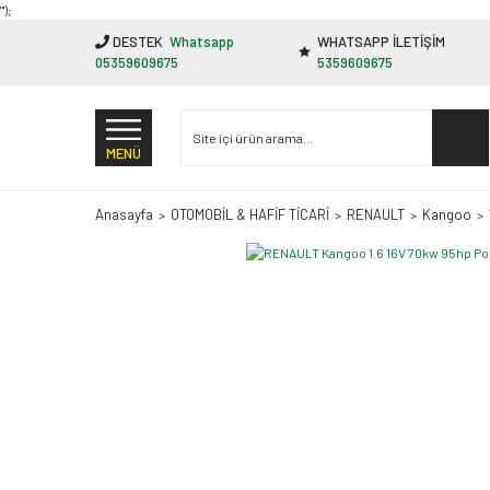
"');
DESTEK
Whatsapp
WHATSAPP İLETİŞİM
05359609675
5359609675
MENÜ
Anasayfa
OTOMOBİL & HAFİF TİCARİ
RENAULT
Kangoo