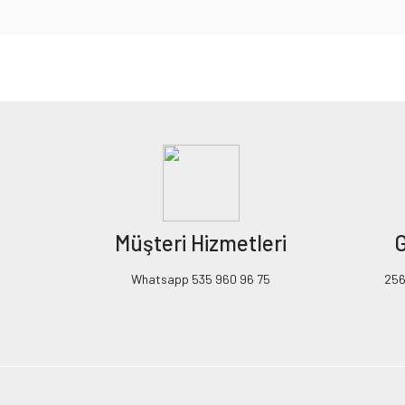
Bu ürünün fiyat bilgisi, resim, ürün açıklamalarında ve diğer konularda yeters
Görüş ve önerileriniz için teşekkür ederiz.
Ürün resmi kalitesiz, bozuk veya görüntülenemiyor.
Ürün açıklamasında eksik bilgiler bulunuyor.
Ürün bilgilerinde hatalar bulunuyor.
Ürün fiyatı diğer sitelerden daha pahalı.
Müşteri Hizmetleri
G
Bu ürüne benzer farklı alternatifler olmalı.
Whatsapp 535 960 96 75
256B