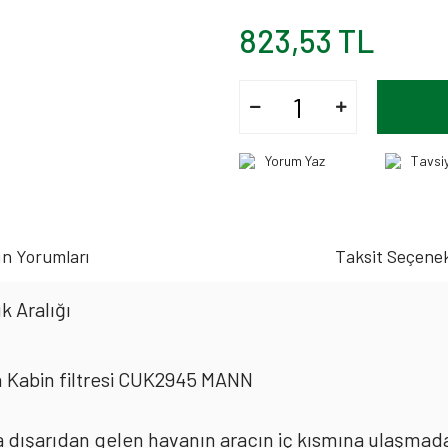
823,53 TL
Yorum Yaz
Tavsi
n Yorumları
Taksit Seçenek
k Aralığı
 Kabin filtresi CUK2945 MANN
rda dışarıdan gelen havanın aracın iç kısmına ulaşmad