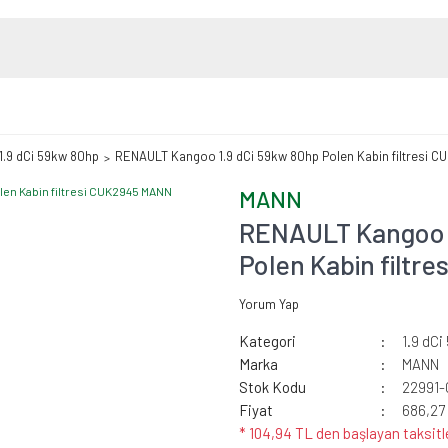
1.9 dCi 59kw 80hp
RENAULT Kangoo 1.9 dCi 59kw 80hp Polen Kabin filtresi 
MANN
RENAULT Kangoo 1
Polen Kabin filt
Yorum Yap
Kategori
1.9 dC
Marka
MANN
Stok Kodu
22991
Fiyat
686,27
* 104,94 TL den başlayan taksitl