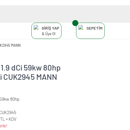
GİRİŞ YAP
SEPETİM
& Üye Ol
CUK2945 MANN
.9 dCi 59kw 80hp
resi CUK2945 MANN
i 59kw 80hp
-CUK2945
 TL + KDV
erle!