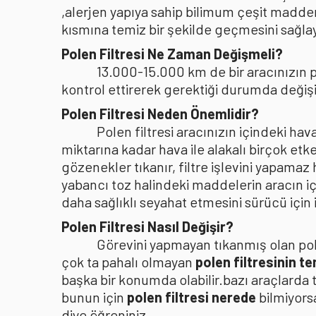
,alerjen yapıya sahip bilimum çeşit madden
kısmına temiz bir şekilde geçmesini sağlaya
Polen Filtresi Ne Zaman Değişmeli?
13.000-15.000 km de bir aracınızın po
kontrol ettirerek gerektiği durumda değişi
Polen Filtresi Neden Önemlidir?
Polen filtresi aracınızın içindeki h
miktarına kadar hava ile alakalı birçok etke
gözenekler tıkanır, filtre işlevini yapamaz
yabancı toz halindeki maddelerin aracın i
daha sağlıklı seyahat etmesini sürücü içi
Polen Filtresi Nasıl Değişir?
Görevini yapmayan tıkanmış olan pole
çok ta pahalı olmayan
polen filtresinin t
başka bir konumda olabilir.bazı araçlarda 
bunun için
polen filtresi nerede
bilmiyors
diye öğreniniz