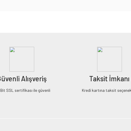
iz gördüğünüz noktaları öneri formunu kullanarak tarafımıza iletebilirsiniz.
Bu ürüne ilk yorumu siz yapın!
Yorum Yaz
üvenli Alışveriş
Taksit İmkanı
it SSL sertifikası ile güvenli
Kredi kartına taksit seçenek
Gönder