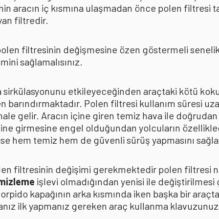
in aracın iç kısmına ulaşmadan önce polen filtresi t
n filtredir.
len filtresinin değişmesine özen göstermeli senelik p
mini sağlamalısınız.
ava sirkülasyonunu etkileyeceğinden araçtaki kötü k
n barındırmaktadır. Polen filtresi kullanım süresi uza
 hale gelir. Aracın içine giren temiz hava ile doğrud
çine girmesine engel olduğundan yolcuların özellikle
n ise hem temiz hem de güvenli sürüş yapmasını sağla
n filtresinin değişimi gerekmektedir polen filtresi n
emizleme
işlevi olmadığından yenisi ile değiştirilmesi
torpido kapağının arka kısmında iken başka bir araçt
anız ilk yapmanız gereken araç kullanma klavuzunu