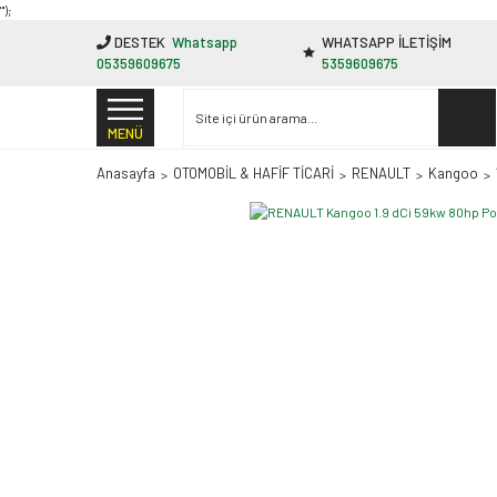
"');
DESTEK
Whatsapp
WHATSAPP İLETİŞİM
05359609675
5359609675
MENÜ
Anasayfa
OTOMOBİL & HAFİF TİCARİ
RENAULT
Kangoo