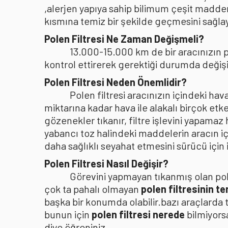
,alerjen yapıya sahip bilimum çeşit madden
kısmına temiz bir şekilde geçmesini sağlaya
Polen Filtresi Ne Zaman Değişmeli?
13.000-15.000 km de bir aracınızın po
kontrol ettirerek gerektiği durumda değişi
Polen Filtresi Neden Önemlidir?
Polen filtresi aracınızın içindeki h
miktarına kadar hava ile alakalı birçok etke
gözenekler tıkanır, filtre işlevini yapamaz
yabancı toz halindeki maddelerin aracın i
daha sağlıklı seyahat etmesini sürücü içi
Polen Filtresi Nasıl Değişir?
Görevini yapmayan tıkanmış olan pole
çok ta pahalı olmayan
polen filtresinin t
başka bir konumda olabilir.bazı araçlarda 
bunun için
polen filtresi nerede
bilmiyors
diye öğreniniz