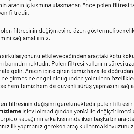
in aracın iç kısmına ulaşmadan önce polen filtresi t
n filtredir.
len filtresinin değişmesine özen göstermeli senelik p
mini sağlamalısınız.
ava sirkülasyonunu etkileyeceğinden araçtaki kötü k
n barındırmaktadır. Polen filtresi kullanım süresi uza
 hale gelir. Aracın içine giren temiz hava ile doğrud
çine girmesine engel olduğundan yolcuların özellikle
n ise hem temiz hem de güvenli sürüş yapmasını sağla
n filtresinin değişimi gerekmektedir polen filtresi n
emizleme
işlevi olmadığından yenisi ile değiştirilmesi
torpido kapağının arka kısmında iken başka bir araçt
anız ilk yapmanız gereken araç kullanma klavuzunu