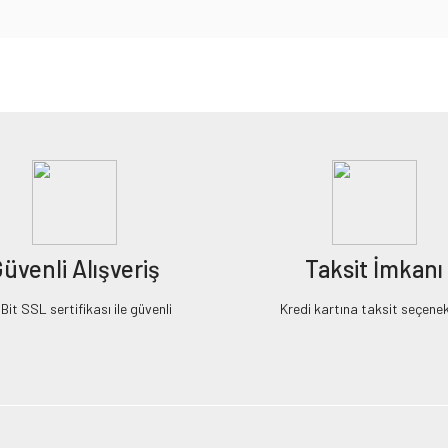
iz gördüğünüz noktaları öneri formunu kullanarak tarafımıza iletebilirsiniz.
Bu ürüne ilk yorumu siz yapın!
Yorum Yaz
üvenli Alışveriş
Taksit İmkanı
it SSL sertifikası ile güvenli
Kredi kartına taksit seçenek
Gönder