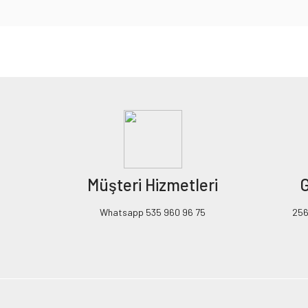
Bu ürünün fiyat bilgisi, resim, ürün açıklamalarında ve diğer konularda yeters
Görüş ve önerileriniz için teşekkür ederiz.
Ürün resmi kalitesiz, bozuk veya görüntülenemiyor.
Ürün açıklamasında eksik bilgiler bulunuyor.
Ürün bilgilerinde hatalar bulunuyor.
Ürün fiyatı diğer sitelerden daha pahalı.
Müşteri Hizmetleri
G
Bu ürüne benzer farklı alternatifler olmalı.
Whatsapp 535 960 96 75
256B