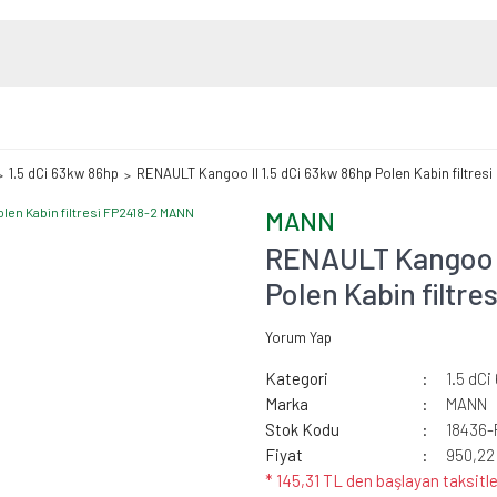
1.5 dCi 63kw 86hp
RENAULT Kangoo II 1.5 dCi 63kw 86hp Polen Kabin filtres
MANN
RENAULT Kangoo I
Polen Kabin filtr
Yorum Yap
Kategori
1.5 dC
Marka
MANN
Stok Kodu
18436-
Fiyat
950,22
* 145,31 TL den başlayan taksitle