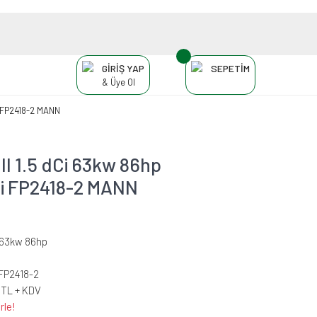
GİRİŞ YAP
SEPETİM
& Üye Ol
i FP2418-2 MANN
I 1.5 dCi 63kw 86hp
esi FP2418-2 MANN
i 63kw 86hp
FP2418-2
 TL + KDV
rle!