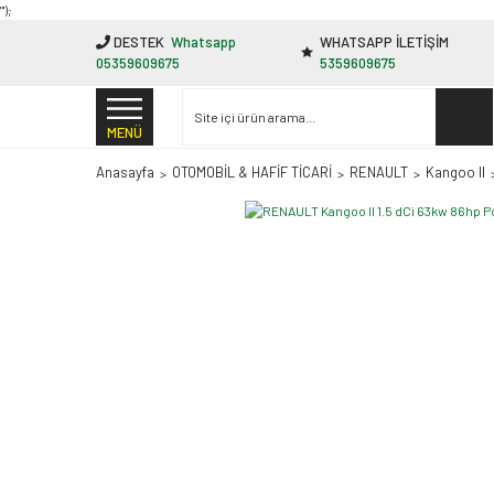
"');
DESTEK
Whatsapp
WHATSAPP İLETİŞİM
05359609675
5359609675
MENÜ
Anasayfa
OTOMOBİL & HAFİF TİCARİ
RENAULT
Kangoo II