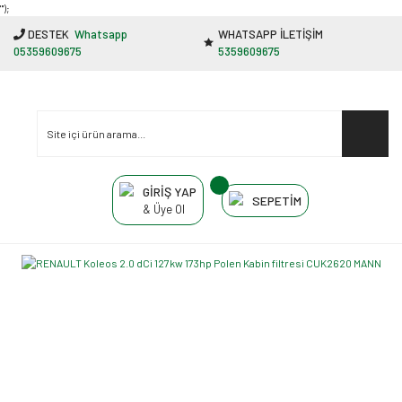
"');
DESTEK
Whatsapp
WHATSAPP İLETİŞİM
05359609675
5359609675
GİRİŞ YAP
SEPETİM
& Üye Ol