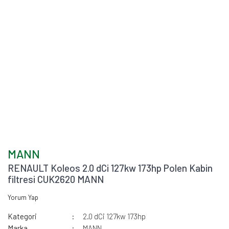
MANN
RENAULT Koleos 2.0 dCi 127kw 173hp Polen Kabin
filtresi CUK2620 MANN
Yorum Yap
Kategori
2.0 dCi 127kw 173hp
Marka
MANN