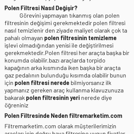
Polen Filtresi Nasıl Değişir?
Görevini yapmayan tıkanmış olan polen
filtresinin değişimi gerekmektedir polen filtresi
nasıl temizlenir den ziyade maliyet olarak çok ta
pahalı olmayan
polen filtresinin temizleme
işlevi olmadığından yenisi ile değiştirilmesi
gerekmektedir.Polen filtresi her araçta başka bir
konumda olabilir.bazı araçlarda torpido
kapağının arka kısmında iken başka bir araçta
gaz pedalının bulunduğu kısımda olabilir bunun
için
polen filtresi nerede
bilmiyorsanız ilk
yapmanız gereken araç kullanma klavuzunuza
bakarak
polen filtresinin yeri
nerede diye
öğreniniz
Polen Filtresinde Neden filtremarketim.com
Filtremarketim.com olarak müşterilerimizin
araçları için doğru hava filtresine uygun fiyatlar