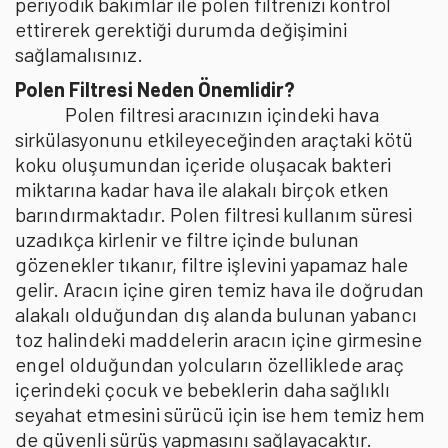
periyodik bakımlar ile polen filtrenizi kontrol
ettirerek gerektiği durumda değişimini
sağlamalısınız.
Polen Filtresi Neden Önemlidir?
Polen filtresi aracınızın içindeki hava
sirkülasyonunu etkileyeceğinden araçtaki kötü
koku oluşumundan içeride oluşacak bakteri
miktarına kadar hava ile alakalı birçok etken
barındırmaktadır. Polen filtresi kullanım süresi
uzadıkça kirlenir ve filtre içinde bulunan
gözenekler tıkanır, filtre işlevini yapamaz hale
gelir. Aracın içine giren temiz hava ile doğrudan
alakalı olduğundan dış alanda bulunan yabancı
toz halindeki maddelerin aracın içine girmesine
engel olduğundan yolcuların özelliklede araç
içerindeki çocuk ve bebeklerin daha sağlıklı
seyahat etmesini sürücü için ise hem temiz hem
de güvenli sürüş yapmasını sağlayacaktır.