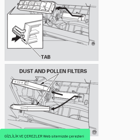
GİZLİLİK VE ÇEREZLER Web sitemizde çerezleri