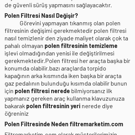
de güvenli sürüş yapmasını sağlayacaktır.
Polen Filtresi Nasıl Değişir?
Görevini yapmayan tıkanmış olan polen
filtresinin değişimi gerekmektedir polen filtresi
nasıl temizlenir den ziyade maliyet olarak çok ta
pahalı olmayan
polen filtresinin temizleme
işlevi olmadığından yenisi ile değiştirilmesi
gerekmektedir.Polen filtresi her araçta başka bir
konumda olabilir.bazı araçlarda torpido
kapağının arka kısmında iken başka bir araçta
gaz pedalının bulunduğu kısımda olabilir bunun
için
polen filtresi nerede
bilmiyorsanız ilk
yapmanız gereken araç kullanma klavuzunuza
bakarak
polen filtresinin yeri
nerede diye
öğreniniz
Polen Filtresinde Neden filtremarketim.com
Filtremarketim.com olarak müşterilerimizin