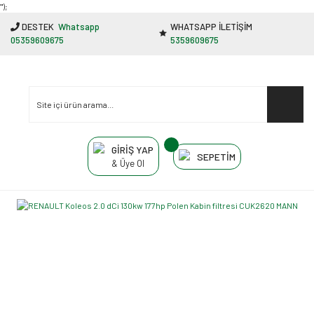
"');
DESTEK
Whatsapp
WHATSAPP İLETİŞİM
05359609675
5359609675
GİRİŞ YAP
SEPETİM
& Üye Ol