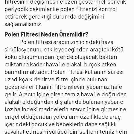
filtresinin değişmesine özen göstermeli senelik
periyodik bakımlar ile polen filtrenizi kontrol
ettirerek gerektiği durumda değişimini
sağlamalısınız.
Polen Filtresi Neden Önemlidir?
Polen filtresi aracınızın içindeki hava
sirkülasyonunu etkileyeceğinden araçtaki kötü
koku oluşumundan içeride oluşacak bakteri
miktarına kadar hava ile alakalı birçok etken
barındırmaktadır. Polen filtresi kullanım süresi
uzadıkça kirlenir ve filtre içinde bulunan
gözenekler tıkanır, filtre işlevini yapamaz hale
gelir. Aracın içine giren temiz hava ile doğrudan
alakalı olduğundan dış alanda bulunan yabancı
toz halindeki maddelerin aracın içine girmesine
engel olduğundan yolcuların özelliklede araç
içerindeki çocuk ve bebeklerin daha sağlıklı
seyahat etmesini sürücü için ise hem temiz hem