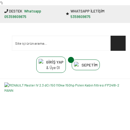
"');
DESTEK
Whatsapp
WHATSAPP İLETİŞİM
05359609675
5359609675
GİRİŞ YAP
SEPETİM
& Üye Ol