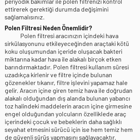
periyodik bakımlar ile polen filtrenizi kontrol
ettirerek gerektiği durumda değişimini
sağlamalısınız.
Polen Filtresi Neden Önemlidir?
Polen filtresi aracınızın içindeki hava
sirkülasyonunu etkileyeceğinden araçtaki kötü
koku oluşumundan içeride oluşacak bakteri
miktarına kadar hava ile alakalı birçok etken
barındırmaktadır. Polen filtresi kullanım süresi
uzadıkça kirlenir ve filtre içinde bulunan
gözenekler tıkanır, filtre işlevini yapamaz hale
gelir. Aracın içine giren temiz hava ile doğrudan
alakalı olduğundan dış alanda bulunan yabancı
toz halindeki maddelerin aracın içine girmesine
engel olduğundan yolcuların özelliklede araç
içerindeki çocuk ve bebeklerin daha sağlıklı
seyahat etmesini sürücü için ise hem temiz hem
de güvenli sürüş yapmasını sağlayacaktır.