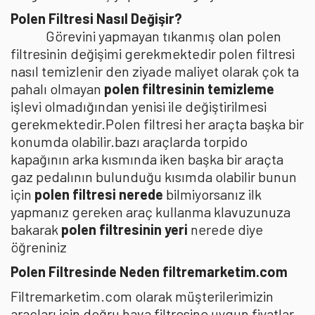
Polen Filtresi Nasıl Değişir?
Görevini yapmayan tıkanmış olan polen
filtresinin değişimi gerekmektedir polen filtresi
nasıl temizlenir den ziyade maliyet olarak çok ta
pahalı olmayan
polen filtresinin temizleme
işlevi olmadığından yenisi ile değiştirilmesi
gerekmektedir.Polen filtresi her araçta başka bir
konumda olabilir.bazı araçlarda torpido
kapağının arka kısmında iken başka bir araçta
gaz pedalının bulunduğu kısımda olabilir bunun
için
polen filtresi nerede
bilmiyorsanız ilk
yapmanız gereken araç kullanma klavuzunuza
bakarak
polen filtresinin yeri
nerede diye
öğreniniz
Polen Filtresinde Neden filtremarketim.com
Filtremarketim.com olarak müşterilerimizin
araçları için doğru hava filtresine uygun fiyatlar