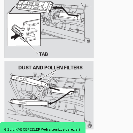
GİZLİLİK VE ÇEREZLER Web sitemizde çerezleri